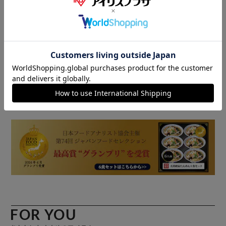
※製品は予告なく仕様を変更する場合がございます。あらか
祖絶品たんめん』。
じめご了承ください。
野菜たっぷり！甘みの強いキャベツは使わず、白菜をメイン
とした絶品たんめんは、すっきりとして素材本来の旨味を感
じられる一品。適度なモチモチ感とコシのある食感の広幅の
自家製麺は、絶品たんめんとの相性抜群です。
またたっぷりの野菜とこだわりの特製胡椒が、味の決め手の
販売元(特定商取引法に基づく表記)：
横濱一品香 アイリスプ
特製スープ。毎日でも食べたくなるどこか懐かしい味です。
ラザ店
商品情報
★横濱一品香の焼売は、ムチムチとした豚肉の旨味とぷりぷ
り海老の食感をギュッと閉じ込めた『海老焼売』は一度食べ
るとクセになる味わい。
素材本来の味や食感を存分に味わっていただくため、つなぎ
は最低限に抑えています。
★横濱一品香の『特製酢豚』は、ケチャップベースの昔なが
らの甘酢ソース！お店でも大人気の逸品です。
そんなお店と変わらぬ人気の味がご自宅で、レンジ調理でご
賞味いただけます。
FOR YOU