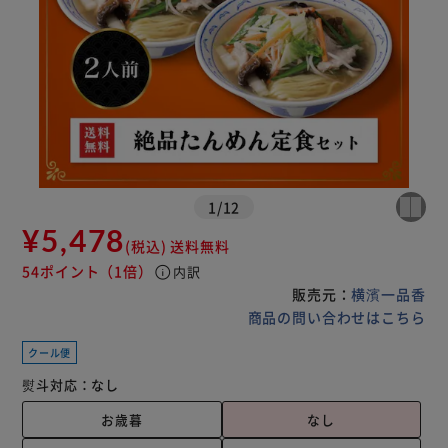
1
/
12
¥5,478
(税込)
送料無料
54ポイント
（1倍）
info
内訳
販売元：
横濱一品香
商品の問い合わせはこちら
クール便
熨斗対応：
なし
お歳暮
なし