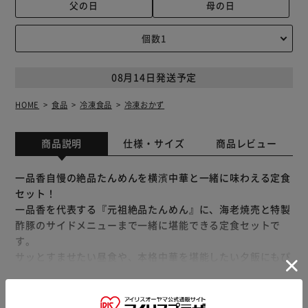
父の日
母の日
08月14日発送予定
HOME
食品
冷凍食品
冷凍おかず
商品説明
仕様・サイズ
商品レビュー
一品香自慢の絶品たんめんを横濱中華と一緒に味わえる定食
セット！
一品香を代表する『元祖絶品たんめん』に、海老焼売と特製
酢豚のサイドメニューまで一緒に堪能できる定食セットで
す。
サッとすませたい昼食や、本格中華を堪能したい夕飯にもぴ
ったり♪2人前のボリュームでお届けします。
もっと見る
★横濱たんめん発祥の店『横浜一品香』の絶対的な名物『元