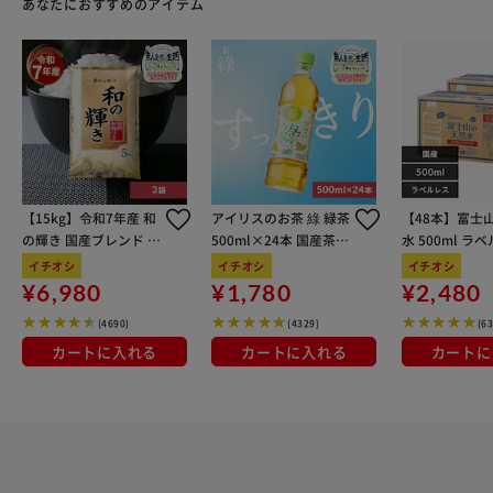
あなたにおすすめのアイテム
【15kg】令和7年産 和
アイリスのお茶 綠 緑茶
【48本】富士
の輝き 国産ブレンド 5
500ml×24本 国産茶葉
水 500ml ラ
kg×3袋
100％使用
イチオシ
イチオシ
イチオシ
¥6,980
¥1,780
¥2,480
(4690)
(4329)
(6
カートに入れる
カートに入れる
カートに