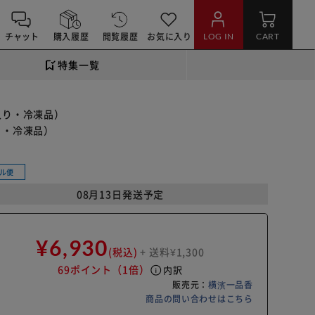
チャット
購入履歴
閲覧履歴
お気に入り
LOG IN
CART
特集一覧
入り・冷凍品）
り・冷凍品）
ル便
08月13日発送予定
¥6,930
(税込)
+ 送料¥1,300
69ポイント
（1倍）
info
内訳
販売元：
横濱一品香
商品の問い合わせはこちら