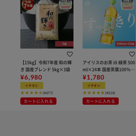
【15kg】令和7年産 和の輝
アイリスのお茶 綠 緑茶 500
き 国産ブレンド 5kg×3袋
ml×24本 国産茶葉100％使
¥6,980
用
¥1,780
イチオシ
イチオシ
(4677)
(4326)
カートに入れる
カートに入れる