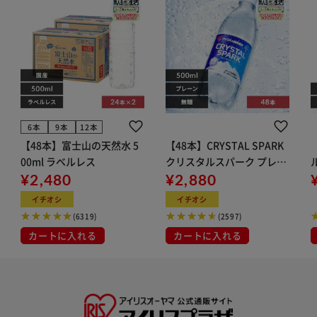
6本
9本
12本
【48本】富士山の天然水 5
【48本】CRYSTAL SPARK
00ml ラベルレス
クリスタルスパーク プレー
¥2,480
ン 500ml
¥2,880
イト
イチオシ
イチオシ
(6319)
(2597)
カートに入れる
カートに入れる