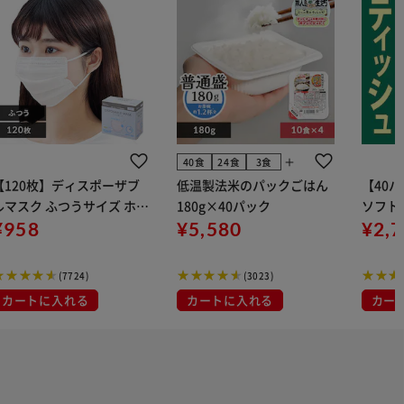
add
40食
24食
3食
【120枚】ディスポーザブ
低温製法米のパックごはん
【40
ルマスク ふつうサイズ ホワ
180g×40パック
ソフトパ
 大容量 DISPOSABLE
¥958
¥5,580
組) 5
¥2,
マスク プリーツマスク 不織
布
(7724)
(3023)
カートに入れる
カートに入れる
カー