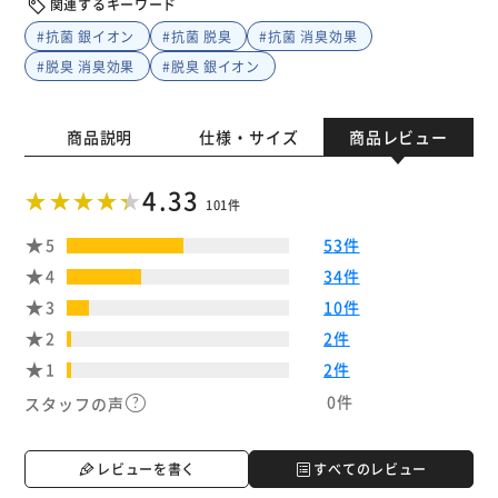
関連するキーワード
#抗菌 銀イオン
#抗菌 脱臭
#抗菌 消臭効果
#脱臭 消臭効果
#脱臭 銀イオン
商品説明
仕様・サイズ
商品レビュー
4.33
101件
5
53件
4
34件
3
10件
2
2件
1
2件
0件
スタッフの声
レビューを書く
すべてのレビュー