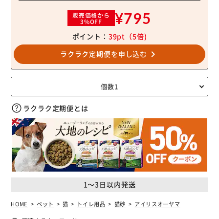
¥795
販売価格から
3%OFF
ポイント：
39pt
（5倍)
navigate_next
ラクラク定期便を申し込む
ラクラク定期便とは
1～3日以内発送
HOME
ペット
猫
トイレ用品
猫砂
アイリスオーヤマ