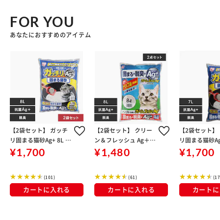
FOR YOU
あなたにおすすめのアイテム
【2袋セット】 ガッチ
【2袋セット】 クリー
【2袋セット】
リ固まる猫砂Ag+ 8L G
ン＆フレッシュ Ag＋ K
リ固まる猫砂Ag+
N-8
FAG-80 8L
N-7 鉱物 猫砂
¥1,700
¥1,480
¥1,700
(101)
(61)
(17
カートに入れる
カートに入れる
カートに