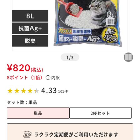
1
/
3
¥820
(税込)
8ポイント
（1倍）
info
内訳
4.33
101件
セット数：
単品
単品
2袋セット
ラクラク定期便がご利用いただけます