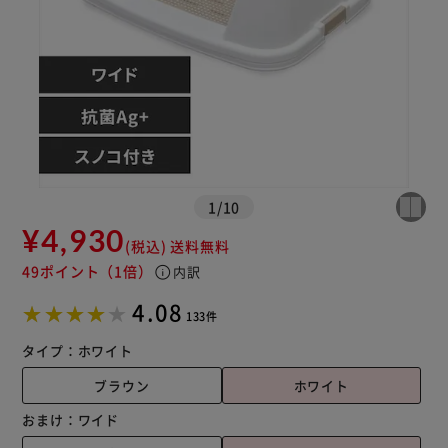
1
/
10
¥4,930
(税込)
送料無料
49ポイント
（1倍）
info
内訳
4.08
133件
タイプ：
ホワイト
ブラウン
ホワイト
おまけ：
ワイド