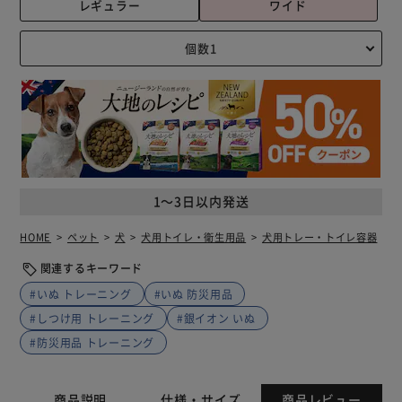
レギュラー
ワイド
1～3日以内発送
HOME
ペット
犬
犬用トイレ・衛生用品
犬用トレー・トイレ容器
関連するキーワード
#いぬ トレーニング
#いぬ 防災用品
#しつけ用 トレーニング
#銀イオン いぬ
#防災用品 トレーニング
商品説明
仕様・サイズ
商品レビュー