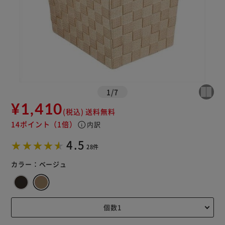
1
/
7
¥1,410
(税込)
送料無料
14ポイント
（1倍）
info
内訳
4.5
28件
カラー：
ベージュ