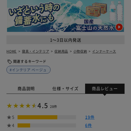
1～3日以内発送
HOME
寝具・インテリア
収納用品
小物収納
インナーケース
関連するキーワード
#インテリア ベージュ
商品説明
仕様・サイズ
商品レビュー
4.5
28件
5
19件
4
6件