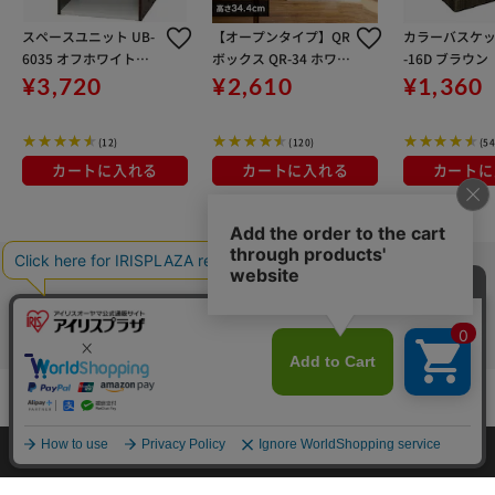
スペースユニット UB-
【オープンタイプ】QR
カラーバスケット
6035 オフホワイト／
ボックス QR-34 ホワイ
-16D ブラウン
ウォールナットブラウ
ト
¥3,720
¥2,610
¥1,360
ン
(12)
(120)
(54
カートに入れる
カートに入れる
カートに
カートに入れる
HOME
探す
ログイン
お気に入り
お知らせ