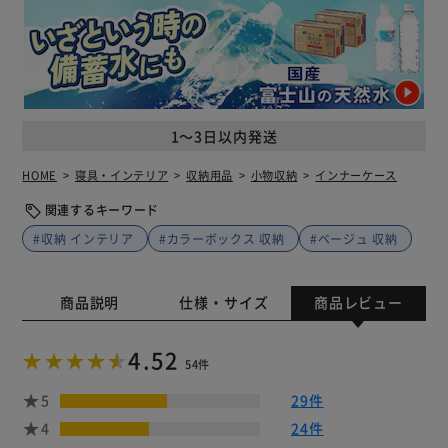
1～3日以内発送
HOME
寝具・インテリア
収納用品
小物収納
インナーケース
関連するキーワード
#収納 インテリア
#カラーボックス 収納
#ベージュ 収納
商品説明
仕様・サイズ
商品レビュー
4.52
54件
5
29件
4
24件