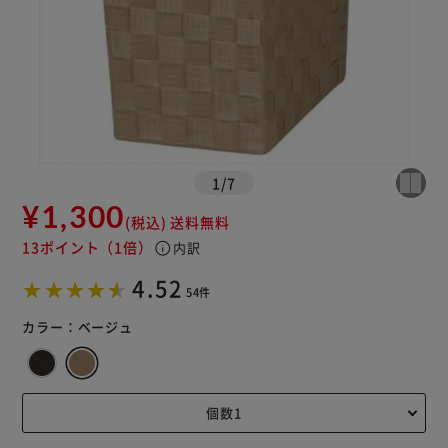
1
/
7
¥1,300
(税込)
送料無料
13ポイント
（1倍）
info
内訳
4.52
54件
カラー：
ベージュ