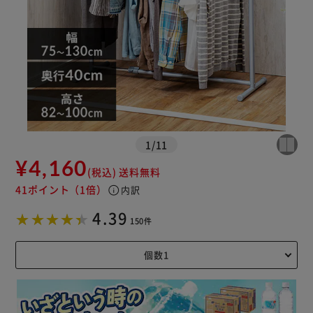
※ご確認ください
カートに入れる
購入手続きへ
1
/
11
¥4,160
(税込)
送料無料
41ポイント
（1倍）
info
内訳
4.39
150件