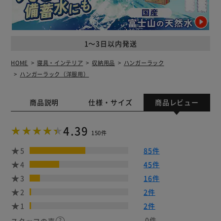
1～3日以内発送
HOME
寝具・インテリア
収納用品
ハンガーラック
ハンガーラック（洋服用）
商品説明
仕様・サイズ
商品レビュー
4.39
150件
5
85件
4
45件
3
16件
2
2件
1
2件
0件
スタッフの声