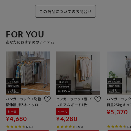
この商品についてのお問合せ
FOR YOU
あなたにおすすめのアイテム
ハンガーラック 2段 縦
ハンガーラック 1段 プ
ハンガーラック 1段 
横伸縮 押入れ・クロー
レミアム ボード1枚付
荷重25kg キ
ゼット サイズ OSH-Y2
き スタイルハンガー2
付き PI-1800
¥5,370
セール
セール
7
WAYタイプ PI-B1 ブラ
パイプハンガ
¥4,680
¥4,280
ック
(233)
(202)
(94