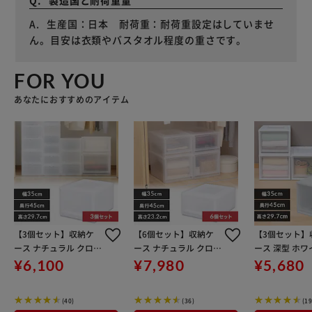
生産国：日本 耐荷重：耐荷重設定はしていませ
ん。目安は衣類やバスタオル程度の重さです。
FOR YOU
あなたにおすすめのアイテム
【3個セット】収納ケ
【6個セット】収納ケ
【3個セット】
ース ナチュラル クロー
ース ナチュラル クロー
ース 深型 ホ
ゼット MBC-MD
ゼット MBC-M
リア 引き出し
¥6,100
¥7,980
¥5,680
ット BC-MD
(40)
(36)
(19