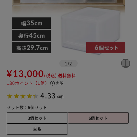
※ご確認ください
カートに入れる
購入手続きへ
1
/
2
¥13,000
(税込)
送料無料
130ポイント
（1倍）
info
内訳
4.33
40件
セット数：
6個セット
3個セット
6個セット
単品