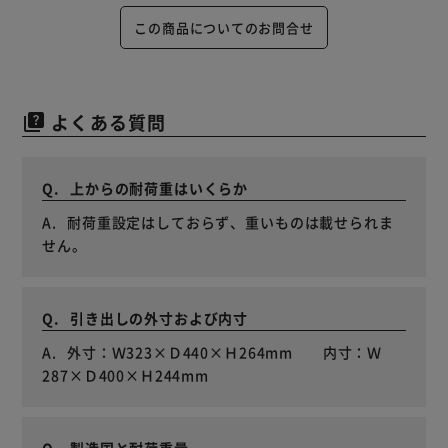
この商品についてのお問合せ
よくある質問
quiz
上からの耐荷重はいくらか
耐荷重設定はしておらず、重いものは載せられま
せん。
引き出しの外寸および内寸
外寸：Ｗ323×Ｄ440×Ｈ264mm 内寸：Ｗ
287×Ｄ400×Ｈ244mm
製造国と耐荷重量