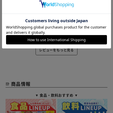
2021/10/31
黄色の鳥 (男性)
深いので、バッグ等も入ります。冬物の洋服も沢山入るし、
こちらにしてよかったです。
役に立った
レビューをもっと見る
商品情報
▼ 食品・飲料おすすめ ▼