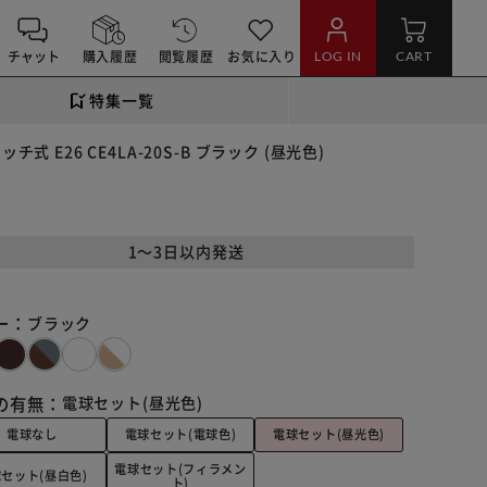
チャット
購入履歴
閲覧履歴
お気に入り
LOG IN
CART
特集一覧
E26 CE4LA-20S-B ブラック (昼光色)
1～3日以内発送
ー：
ブラック
の有無：
電球セット(昼光色)
電球なし
電球セット(電球色)
電球セット(昼光色)
電球セット(フィラメン
セット(昼白色)
ト)