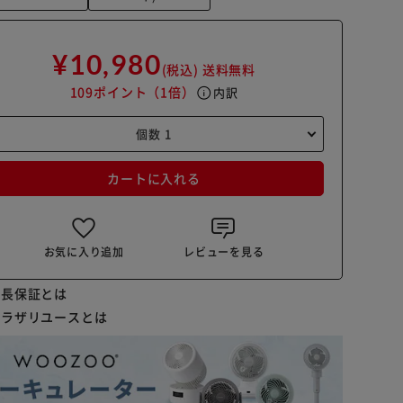
¥10,980
(税込)
送料無料
109ポイント
（1倍）
info
内訳
カートに入れる
お気に入り追加
レビューを見る
延長保証とは
プラザリユースとは