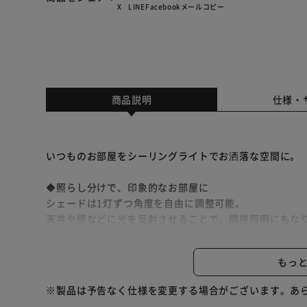
X
LINE
Facebook
メール
コピー
商品説明
仕様・
いつものお部屋をシーリングライトでお洒落な空間に。
◆照らし分けで、印象的なお部屋に
シェードは1灯ずつ角度を自由に調整可能。
天井や壁などに光を反射させることで、間接照明にもな
可動域も広く、様々な方向を照らすことができます。
もっ
◆シーンに合わせて変えられる点灯4段階切り替え
プルスイッチで点灯パターンを簡単切り替え。
※製品は予告なく仕様を変更する場合がございます。あ
2灯(内側)→2灯(外側)→全灯→消灯。