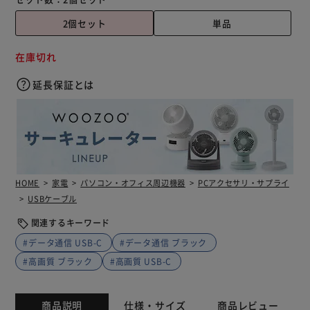
2個セット
単品
在庫切れ
延長保証とは
HOME
家電
パソコン・オフィス周辺機器
PCアクセサリ・サプライ
USBケーブル
関連するキーワード
#データ通信 USB-C
#データ通信 ブラック
#高画質 ブラック
#高画質 USB-C
商品説明
仕様・サイズ
商品レビュー