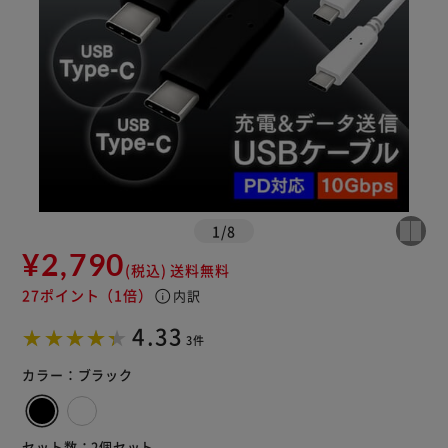
1
/
8
¥2,790
(税込)
送料無料
27ポイント
（1倍）
info
内訳
4.33
3件
カラー：
ブラック
セット数：
2個セット