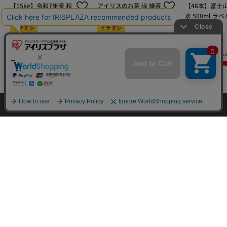
【15kg】令和7年産 和
アイリスのお茶 綠 緑茶
【48本】富士
の輝き 国産ブレンド 5
500ml×24本 国産茶葉
水 500ml ラ
kg×3袋
100％使用
イチオシ
イチオシ
セール
¥6,980
¥1,780
¥1,980
(4672)
(4323)
(6
カートに入れる
カートに入れる
カートに
mail_outline
在庫切れ
入荷したらメールでお知らせ
HOME
探す
ログイン
お気に入り
お知らせ
カートに商品を追加しました
購入手続きへ
こちらもいかがですか？
特定商取引法に基づく通信販売業者の表示