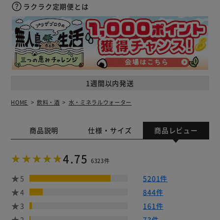
ラクラク定期便とは
1週間以内発送
HOME
飲料・酒
水・ミネラルウォーター
商品説明
仕様・サイズ
商品レビュー
4.75
6323件
5
5201件
4
844件
3
161件
2
73件