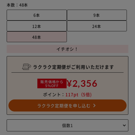
本数：
48本
6本
9本
12本
24本
48本
イチオシ！
ラクラク定期便がご利用いただけます
¥2,356
販売価格から
5%OFF
ポイント：
117pt
（5倍)
navigate_next
ラクラク定期便を申し込む