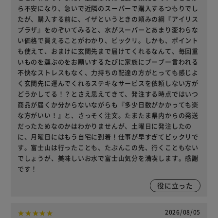
ら不安になり、急いで近隣のスーパーで購入するつもりでし
たが、購入する前に、イザというときの頼みの綱『アイリス
プラザ』をのぞいてみると、水がスーパーとあまり変わらな
い価格で買えることがわかり、ビックリ。しかも、ポイント
も使えて、おまけに玄関先まで届けてくれるなんて、毎回重
いものを運ぶのをお願いするたびに家族にブーブー言われる
不快なストレスもなく、力持ちの配達の方がとっても感じよ
く玄関先に運んでくれるステキなサービスを依頼しない方が
どうかしてる！？とさえ思えてきて、発注する時点ではいつ
商品が届くか分からないながらも『多少日数がかかっても楽
な方がいい！』と、さっそく注文。たまたま県内からの発送
だったためなのかはわかりませんが、土曜日に発注したの
に、月曜日にはもう自宅に到着！仕事が早すぎてビックリで
す。富士山は行ったことも、たぶんこの先、行くこともない
でしょうが、美味しいお水で富士山気分を満喫します。感謝
です！
役に立った
2026/08/05