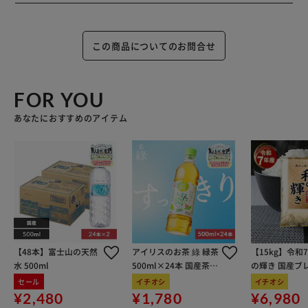
この商品についてのお問合せ
FOR YOU
あなたにおすすめのアイテム
【48本】富士山の天然
アイリスのお茶 綠 緑茶
【15kg】令和
水 500ml
500ml×24本 国産茶葉
の輝き 国産ブレ
100％使用
kg×3袋
セール
イチオシ
イチオシ
¥2,480
¥1,780
¥6,980