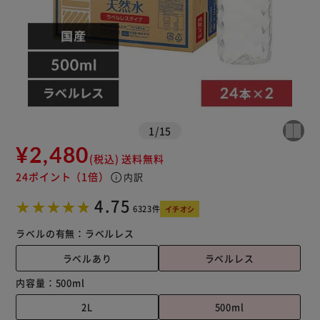
※ご確認ください
カートに入れる
購入手続きへ
1
/
15
¥2,480
(税込)
送料無料
24ポイント
（1倍）
info
内訳
4.75
6323件
イチオシ
ラベルの有無：
ラベルレス
ラベルあり
ラベルレス
内容量：
500ml
2L
500ml