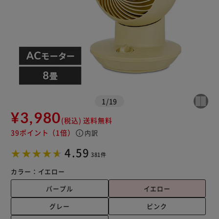
1
/
19
¥3,980
(税込)
送料無料
※ご確認ください
39ポイント
（1倍）
info
内訳
4.59
カートに入れる
購入手続きへ
381件
カラー：
イエロー
パープル
イエロー
グレー
ピンク