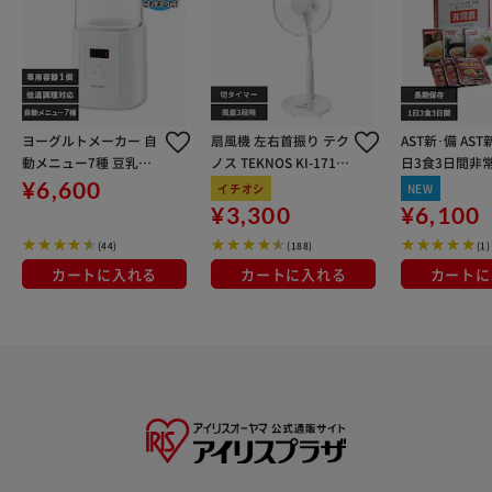
ヨーグルトメーカー 自
扇風機 左右首振り テク
AST新･備 AST
動メニュー7種 豆乳パ
ノス TEKNOS KI-1710
日3食3日間非
ック対応 専用容器×1
(W)I ホワイト
ト 111978
¥6,600
イチオシ
NEW
個 IYM-016-W
¥3,300
¥6,100
(44)
(188)
(1)
カートに入れる
カートに入れる
カートに