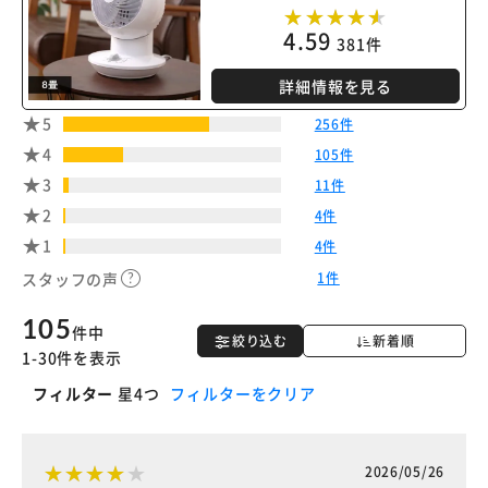
※ご確認ください
4.59
381件
詳細情報を見る
カートに入れる
購入手続きへ
5
256件
4
105件
3
11件
2
4件
1
4件
1件
スタッフの声
105
件中
絞り込む
新着順
1-30件を表示
フィルター
星4つ
フィルターをクリア
2026/05/26