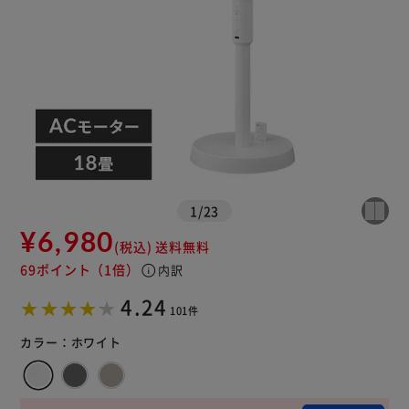
1
/
23
¥6,980
(税込)
送料無料
※ご確認ください
69ポイント
（1倍）
info
内訳
4.24
101件
カートに入れる
購入手続きへ
カラー：
ホワイト