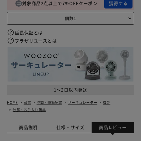
対象商品2点以上で7%OFFクーポン
獲得する
延長保証とは
プラザリユースとは
1～3日以内発送
HOME
家電
空調・季節家電
サーキュレーター
機能
分解・お手入れ簡単
商品説明
仕様・サイズ
商品レビュー