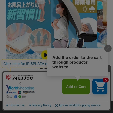
▼ 食品・飲料おすすめ ▼
mail_outline
在庫切れ
入荷したらメールでお知らせ
HOME
探す
ログイン
お気に入り
お知らせ