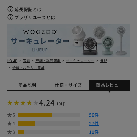
延長保証とは
プラザリユースとは
HOME
家電
空調・季節家電
サーキュレーター
機能
分解・お手入れ簡単
商品説明
仕様・サイズ
商品レビュー
4.24
101件
5
56件
4
27件
3
10件