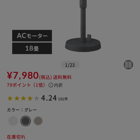
1
/
23
¥7,980
(税込)
送料無料
79ポイント
（1倍）
info
内訳
※ご確認ください
4.24
101件
カートに入れる
購入手続きへ
カラー：
グレー
在庫切れ