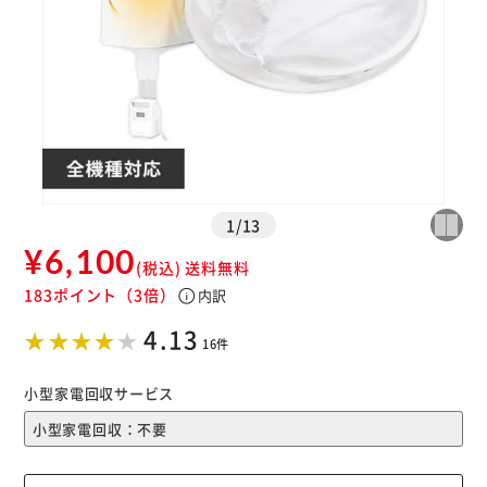
※ご確認ください
カートに入れる
購入手続きへ
1
/
13
¥6,100
(税込)
送料無料
183ポイント
（3倍）
info
内訳
4.13
16件
小型家電回収サービス