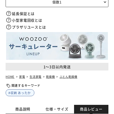
延長保証とは
小型家電回収とは
プラザリユースとは
1～3日以内発送
HOME
家電
生活家電
乾燥機
ふとん乾燥機
関連するキーワード
#収納 あったか
商品説明
仕様・サイズ
商品レビュー