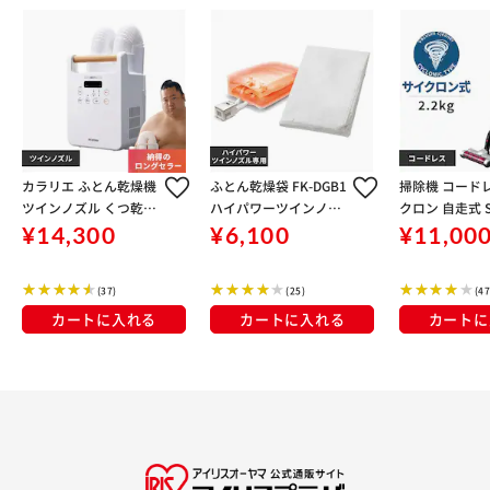
カラリエ ふとん乾燥機
ふとん乾燥袋 FK-DGB1
掃除機 コード
ツインノズル くつ乾燥
ハイパワーツインノズ
クロン 自走式 S
対応 FK-W2-W ホワイ
ル 専用
P シルバー
¥14,300
¥6,100
¥11,00
ト
(37)
(25)
(47
カートに入れる
カートに入れる
カートに