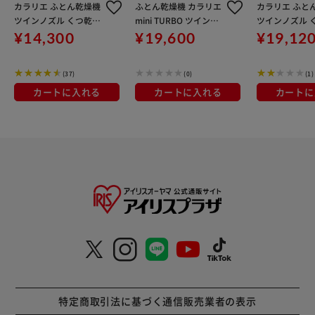
カラリエ ふとん乾燥機
ふとん乾燥機 カラリエ
カラリエ ふと
ツインノズル くつ乾燥
mini TURBO ツインノ
ツインノズル 
対応 FK-W2-W ホワイ
ズル JSK-W10-W ホワ
対応 アロマケー
¥14,300
¥19,600
¥19,12
ト
イト
FK-202R-W 
(37)
(0)
(1)
カートに入れる
カートに入れる
カートに
特定商取引法に基づく通信販売業者の表示