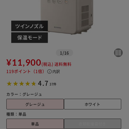
※ご確認ください
1
/
16
¥11,900
カートに入れる
購入手続きへ
(税込)
送料無料
119ポイント
（1倍）
info
内訳
4.7
37件
カラー：
グレージュ
グレージュ
ホワイト
種類：
単品
単品
衣類乾燥袋付き