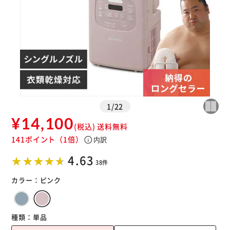
1
/
22
¥14,100
※ご確認ください
(税込)
送料無料
141ポイント
（1倍）
info
内訳
カートに入れる
購入手続きへ
4.63
38件
カラー：
ピンク
種類：
単品