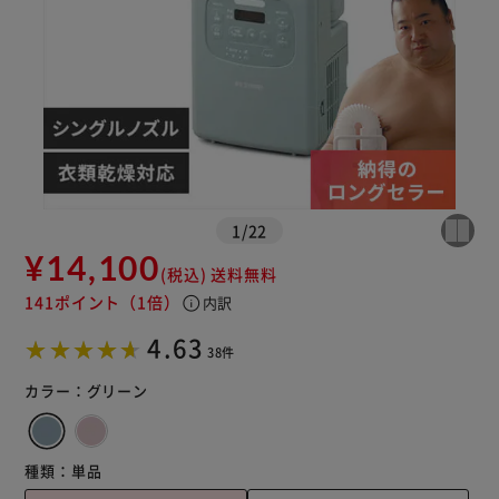
※ご確認ください
カートに入れる
購入手続きへ
1
/
22
¥14,100
(税込)
送料無料
141ポイント
（1倍）
info
内訳
4.63
38件
カラー：
グリーン
種類：
単品