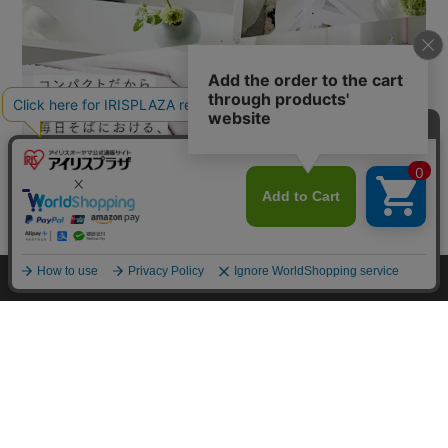
mail_outline
在庫切れ
入荷したらメールでお知らせ
HOME
探す
ログイン
お気に入り
お知らせ
カートに商品を追加しました
購入手続きへ