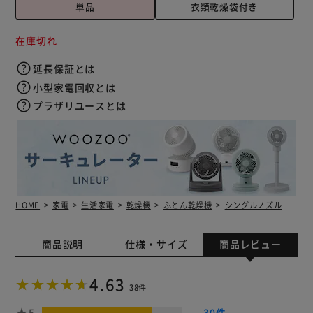
単品
衣類乾燥袋付き
在庫切れ
延長保証とは
小型家電回収とは
プラザリユースとは
HOME
家電
生活家電
乾燥機
ふとん乾燥機
シングルノズル
商品説明
仕様・サイズ
商品レビュー
4.63
38件
5
30件