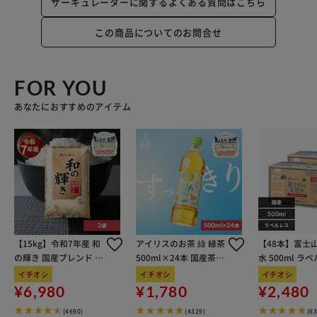
サーキュレーターに関するよくある質問はこちら
この商品についてのお問合せ
FOR YOU
あなたにおすすめのアイテム
【15kg】令和7年産 和
アイリスのお茶 綠 緑茶
【48本】富士
の輝き 国産ブレンド 5
500ml×24本 国産茶葉
水 500ml ラ
kg×3袋
100％使用
イチオシ
イチオシ
イチオシ
¥6,980
¥1,780
¥2,480
(4690)
(4329)
(6