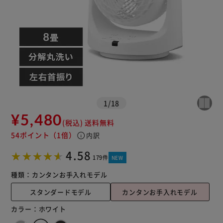
1
/
18
¥5,480
(税込)
送料無料
54ポイント
（1倍）
info
内訳
※ご確認ください
4.58
179件
NEW
カートに入れる
購入手続きへ
種類：
カンタンお手入れモデル
スタンダードモデル
カンタンお手入れモデル
カラー：
ホワイト