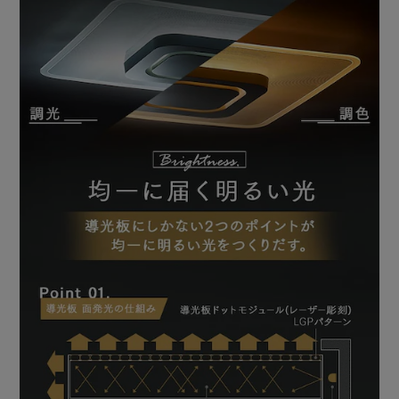
◆おすすめの照らし分け
全灯：空間をしっかり照らすあかり。
パネル灯：広がりや奥行きを感じさせるあかり。
3センター灯：昼はインテリアとして、夜は常夜灯で、活
躍。
【より自然に見える光】
演出性が高いほど、肌や食べ物の色がより美しく、自然に見
えます。
住宅の屋内照明の場合、Ra80以上が好ましいとされていま
す。
【高い発光効率と省エネ】
アイリスオーヤマ独自の技術で明るさはそのままに、高い省
エネ性能を可能に。
【電気代もお得】
家の照明をLEDに換えるだけで効率的な節電に。
複数の照明器具をLEDに換えれば、さらに省エネ！