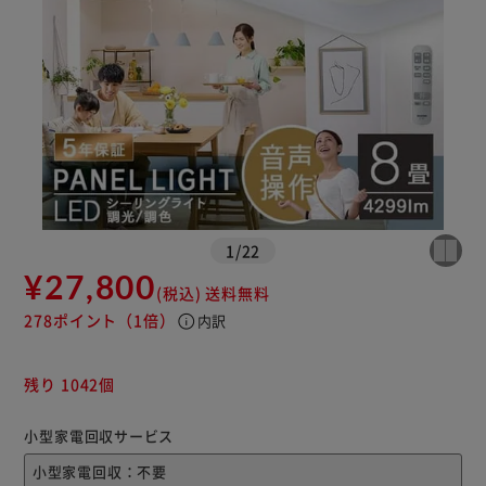
※ご確認ください
1
/
22
¥27,800
(税込)
送料無料
カートに入れる
購入手続きへ
278ポイント
（1倍）
info
内訳
残り 1042個
小型家電回収サービス