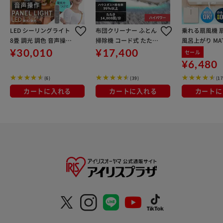
LED シーリングライト
布団クリーナー ふとん
乗れる扇風機 
8畳 調光 調色 音声操作
掃除機 コード式 たたき
風呂上がり MAT
工具・工事不要 リモコ
毎分14000回 FCA-22H
WH
¥30,010
¥17,400
セール
ン付き 5年保証 CEK-A0
-C
¥6,480
8DLPV
(6)
(39)
(17
カートに入れる
カートに入れる
カートに