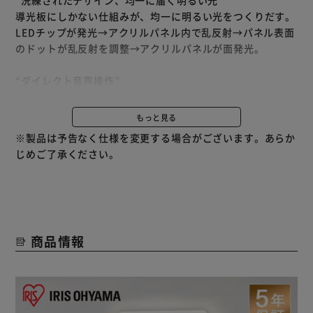
導光板にしかない仕組みが、均一に明るい光をつくりだす。
LEDチップが発光→アクリルパネル内で乱反射→パネル表面
のドットが乱反射を調整→アクリルパネルが面発光。
“ダイレクト音声操作”
LEDシーリング本体が音声を認識。
明かりに話しかけることで点灯・消灯の他、明るさや色味な
もっと見る
ども操作できます。
※製品は予告なく仕様を変更する場合がございます。あらか
スマートスピーカー、アプリケーション、無線LAN、初期設
じめご了承ください。
定マニュアル等は全て不要です。
◆音声操作はたったのこれだけ！
1．シーリングライトに「OK、ライト」と話しかけてくださ
い。
商品情報
2．シーリングライトから「ピッ」と音が鳴ったら（アンサ
ーバック確認）…
3．シーリングライトに「操作キーワード（※）」を発声し
てください（5秒以内）。
両手がふさがっている時、手元にリモコンが無い時に便利。