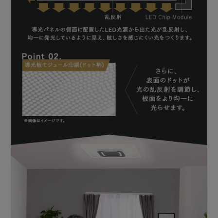
【他にも、LEDのいいところ】
長寿命役40000時間（※）／一度設置したら、約10年間交換
不要。取り換えが面倒な高所への設置もおすすめします。
虫が寄り付きにくい／LED光源は、虫が集まりやすい紫外線
領域波長をほとんど出しません。
（※寿命は光束が約70％に低下するまでの時間です。［1日
10時間使用した場合］表示は設計寿命であり、製品の寿命
を保証するものではありません。）
【リモコンで簡単操作・便利な機能】
メモリ1・2（あかりを記憶させる）、おやすみ（おやすみ
タイマー）、常夜灯をリモコンで簡単操作。
◆メモリ点灯機能