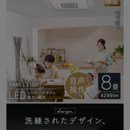
（※付属の取扱説明書をご確認ください。）
◆ここも嬉しいポイント！
連続して操作できる：5秒以内にキーワードを話すと、連続
して複数操作ができます。
反応が早い：スマートスピーカーを介さず、直接音声を認識
するので、反応が素早くスムーズ！
【調光10段階】
シーンやお好みによって明るさを調整できます。
【調色10段階】
さわやかな昼光色から、温かみのある電球色まで、幅広く調
節できます。
【照らし分け】
シーンや気分に合わせて照らし分けることで、しっかり明る
いお部屋にも、雰囲気あるリラックスできるお部屋にもなり
ます。