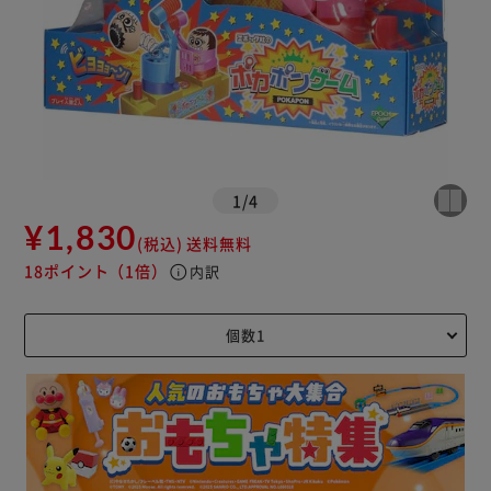
1
/
4
¥1,830
(税込)
送料無料
18ポイント
（1倍）
info
内訳