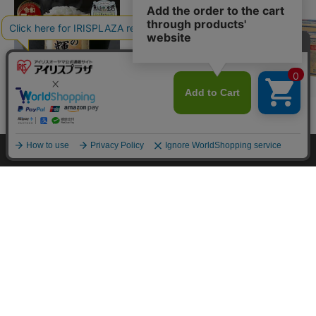
【15kg】令和7年産 和
アイリスのお茶 綠 緑茶
【48本】富士
カートに入れる
の輝き 国産ブレンド 5
500ml×24本 国産茶葉
水 500ml ラ
kg×3袋
100％使用
イチオシ
イチオシ
イチオシ
¥6,980
¥1,780
¥2,480
HOME
探す
ログイン
お気に入り
お知らせ
(4677)
(4326)
(6
カートに入れる
カートに入れる
カートに
カートに商品を追加しました
購入手続きへ
こちらもいかがですか？