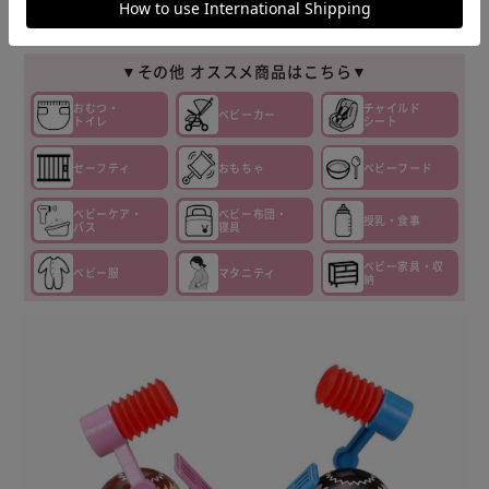
▼その他 オススメ商品はこちら▼
おむつ・
チャイルド
ベビーカー
トイレ
シート
セーフティ
おもちゃ
ベビーフード
ベビーケア・
ベビー布団・
授乳・食事
バス
寝具
ベビー家具・収
ベビー服
マタニティ
納