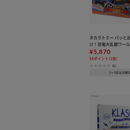
タカラトミー パッと
け！恐竜大乱闘ワー
¥5,870
58ポイント(1倍)
(0)
1～3日以内発