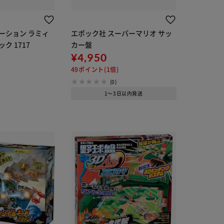
ーション ラミィ
エポック社 スーパーマリオ サッ
ク 1717
カー盤
¥4,950
49ポイント(1倍)
(0)
1～3日以内発送