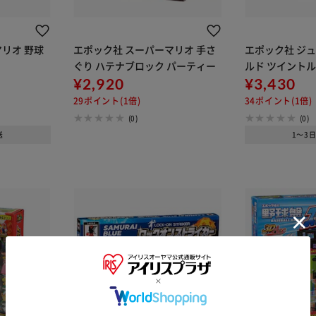
リオ 野球
エポック社 スーパーマリオ 手さ
エポック社 ジ
ぐり ハテナブロック パーティー
ルド ツイント
¥2,920
¥3,430
29ポイント(1倍)
34ポイント(1倍)
(0)
(0)
送
1～3
※ご確認ください