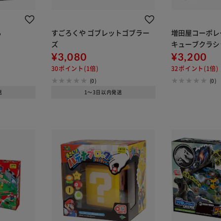
る
すごろくや ゴブレットゴブラー
増田屋コーポレ
ズ
キューブクラシッ
¥3,080
¥3,200
30ポイント(1倍)
32ポイント(1倍)
(0)
(0)
送
1～3日以内発送