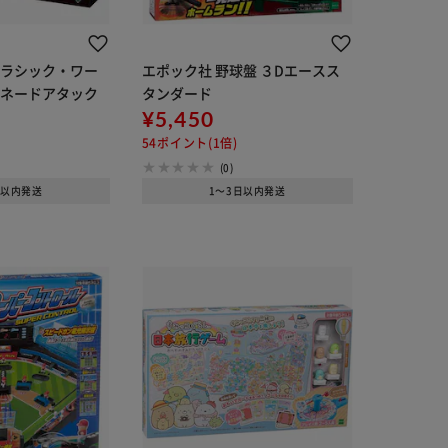
ュラシック・ワー
エポック社 野球盤 ３Dエースス
ルネードアタック
タンダード
¥5,450
54ポイント(1倍)
(0)
日以内発送
1～3日以内発送