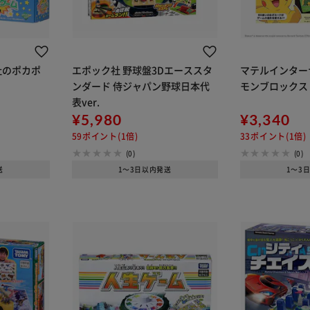
社のポカポ
エポック社 野球盤3Dエーススタ
マテルインター
ンダード 侍ジャパン野球日本代
モンブロックス
表ver.
¥5,980
¥3,340
59ポイント(1倍)
33ポイント(1倍)
(0)
(0)
送
1～3日以内発送
1～3