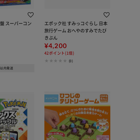
盤 スーパーコン
エポック社 すみっコぐらし 日本
旅行ゲーム おへやのすみでたび
きぶん
¥4,200
42ポイント(1倍)
(0)
日以内発送