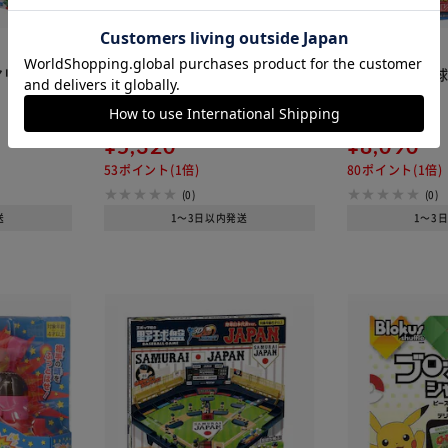
カートに入れる
購入手続きへ
リオ ぶっ
エポック社 サッカー盤 ロックオ
エポック社 野球
ンストライカー サッカー日本代
トロール
表Ver.
¥5,320
¥8,090
53ポイント(1倍)
80ポイント(1倍)
(0)
(0)
送
1～3日以内発送
1～3