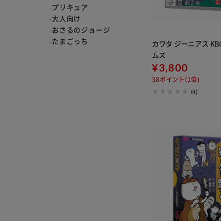
プリキュア
大人向け
おさるのジョージ
たまごっち
カワダ ジーニアス KBG
ギャバン
ムズ
ジュラシックワールド
¥3,800
星のカービィ
38ポイント(1倍)
ファグラー
(0)
タヨ
ティ二ピン
仮面ライダー