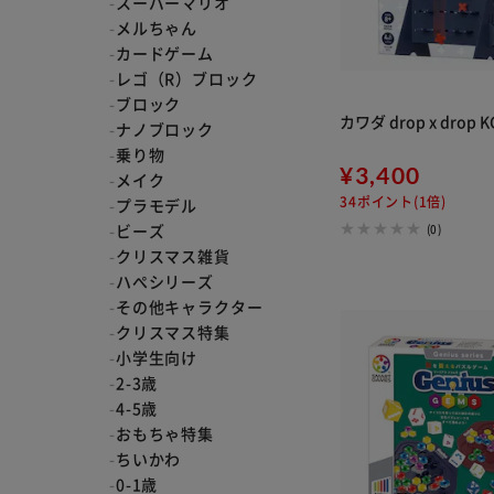
スーパーマリオ
メルちゃん
カードゲーム
レゴ（R）ブロック
ブロック
カワダ drop x drop K
ナノブロック
乗り物
¥3,400
メイク
34ポイント(1倍)
プラモデル
ビーズ
(0)
クリスマス雑貨
ハぺシリーズ
その他キャラクター
クリスマス特集
小学生向け
2-3歳
4-5歳
おもちゃ特集
ちいかわ
0-1歳