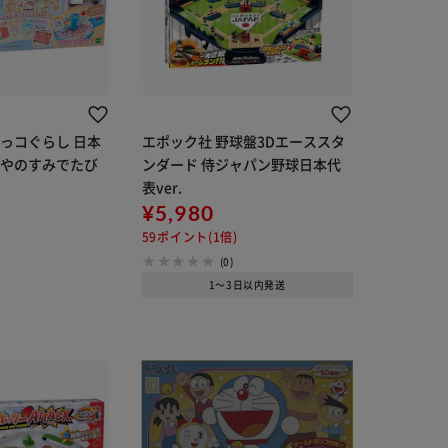
っコぐらし 日本
エポック社 野球盤3Dエーススタ
へやのすみでたび
ンダード 侍ジャパン野球日本代
表ver.
¥5,980
59ポイント(1倍)
(0)
1～3日以内発送