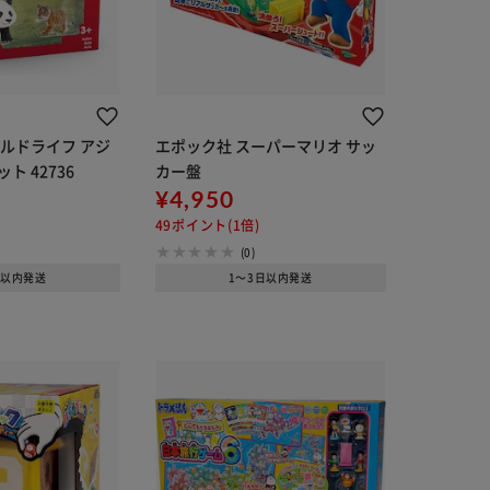
ルドライフ アジ
エポック社 スーパーマリオ サッ
ト 42736
カー盤
¥4,950
49ポイント(1倍)
(0)
日以内発送
1～3日以内発送