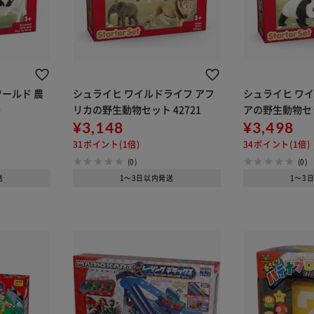
ールド 農
シュライヒ ワイルドライフ アフ
シュライヒ ワイ
9
リカの野生動物セット 42721
アの野生動物セッ
¥3,148
¥3,498
31ポイント(1倍)
34ポイント(1倍)
(0)
(0)
送
1～3日以内発送
1～3