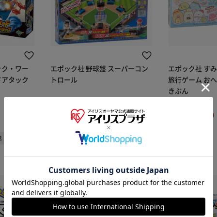
ック・ワー
エポック社 野球盤 スーパーコン
エポック社 すみ
ドアタック
トロール
旅行ゲーム お
きぶん
¥8,090
¥4,200
80ポイント(1倍)
42ポイント(1倍)
(0)
(0)
※ご確認ください
送
1～3日以内発送
カートに入れる
購入手続きへ