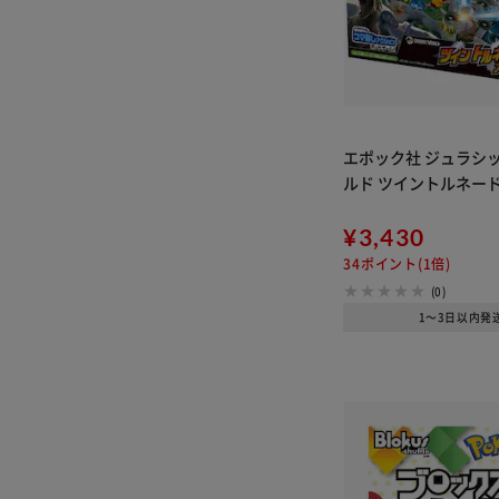
エポック社 ジュラシ
ルド ツイントルネー
¥3,430
34ポイント(1倍)
(0)
1～3日以内発