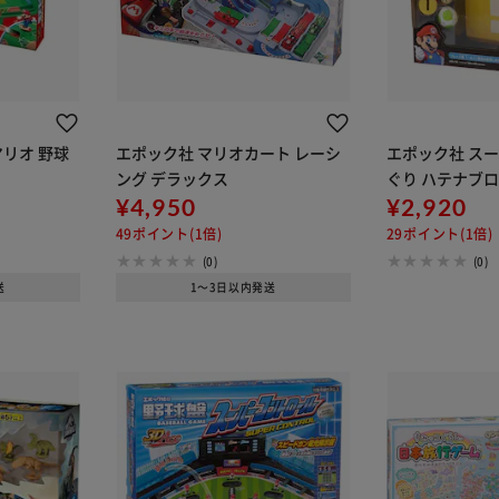
リオ 野球
エポック社 マリオカート レーシ
エポック社 スー
ング デラックス
ぐり ハテナブロ
¥4,950
¥2,920
49ポイント(1倍)
29ポイント(1倍)
(0)
(0)
送
1～3日以内発送