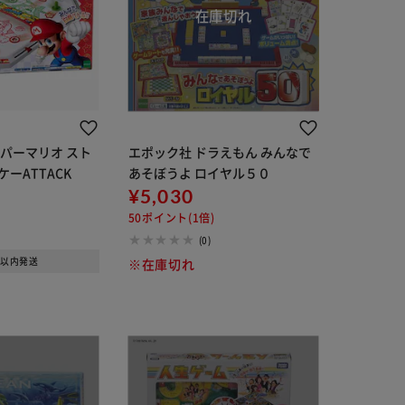
パーマリオ スト
エポック社 ドラえもん みんなで
ーATTACK
あそぼうよ ロイヤル５０
¥5,030
50ポイント(1倍)
(0)
日以内発送
※在庫切れ