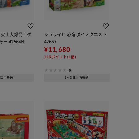
 火山大爆発！ダ
シュライヒ 恐竜 ダイノクエスト
 42564N
42657
¥11,680
116ポイント(1倍)
(0)
日以内発送
1～3日以内発送