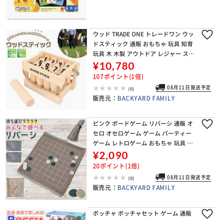
ウッド TRADE ONE トレードワン ウッ
ドスティック 通販 おもちゃ 玩具 知育
玩具 木 木製 アウトドア レジャー スポ
ーツ ゲーム 外遊び 学習 フィンランド
¥10,780
北欧 モルック ギフト
107ポイント(1倍)
08月11日発送予定
(0)
販売元：
BACKYARD FAMILY
ピンク ボードゲーム リバーシ 通販 オ
セロ オセロゲーム ゲーム パーティー
ゲーム レトロゲーム おもちゃ 玩具 持
ち運び簡単 折りたたみ 折り畳み 軽量
¥2,090
軽い シンプル 掴みやすい 旅行 トラベ
20ポイント(1倍)
ル
08月11日発送予定
(0)
販売元：
BACKYARD FAMILY
ボッチャ ボッチャセット ゲーム 通販