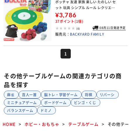
ボッチャ 友達 家族 楽しい たのしい セ
ット 玩具 シンプル ルール レクリエー
ション オモチャ おもちゃ トレードワ
¥3,786
ン スポーツ 介護施設 地上のカーリン
37ポイント(1倍)
グ
08月11日発送予定
(0)
販売元：
BACKYARD FAMILY
1
その他テーブルゲームの関連カテゴリの商
品を探す
麻雀
百人一首
脳トレ・学習ゲーム
将棋
リバーシ
ミニチュアゲーム
ボードゲーム
ビンゴ・くじ
バランスゲーム
ドミノ
HOME
ホビー・おもちゃ
テーブルゲーム
その他テー