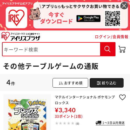
ログイン/会員情報
※ご確認ください
カートに入れる
購入手続きへ
その他テーブルゲームの通販
4
件
おすすめ順
絞り込む
マテルインターナショナル ポケモンブ
ロックス
¥3,340
33ポイント(1倍)
1～3日以内発送
(0)