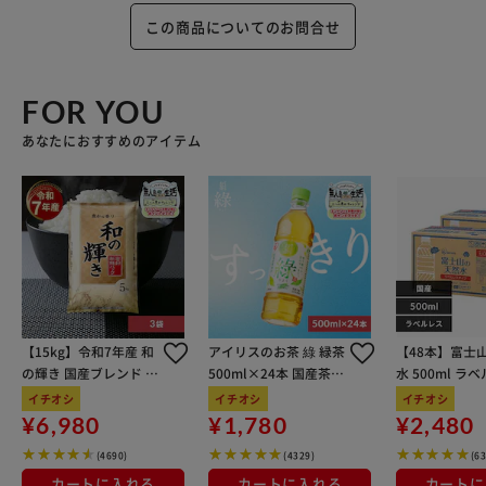
この商品についてのお問合せ
FOR YOU
あなたにおすすめのアイテム
【15kg】令和7年産 和
アイリスのお茶 綠 緑茶
【48本】富士
の輝き 国産ブレンド 5
500ml×24本 国産茶葉
水 500ml ラ
kg×3袋
100％使用
イチオシ
イチオシ
イチオシ
¥6,980
¥1,780
¥2,480
(4690)
(4329)
(6
カートに入れる
カートに入れる
カートに