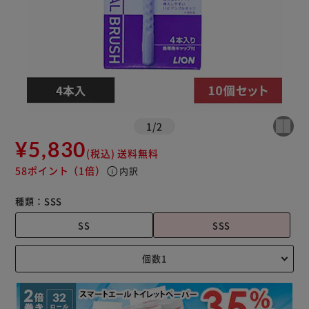
1
/
2
¥5,830
(税込)
送料無料
58ポイント
（1倍）
info
内訳
種類：
SSS
SS
SSS