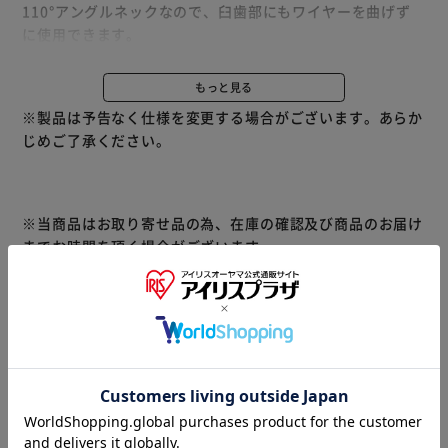
110°アングルネックなので、臼歯部にもワイヤーを曲げず
に使用できます。
※リニューアルに伴い、パッケージ・内容等予告なく変更す
もっと見る
る場合がございます。予めご了承ください。
※製品は予告なく仕様を変更する場合がございます。あらか
じめご了承ください。
※当商品はお取り寄せ品の為、在庫の確認及び商品のお届け
までお時間を頂く場合がございます。
また、商品がメーカーにて完売となっていた場合、キャンセ
ル又は注文内容の変更をお願いいたしております。
予めご了承くださいますようお願いいたします。
■こちらの
商品はアイリスプラザがセレクトしたオススメ商品です。
商品情報