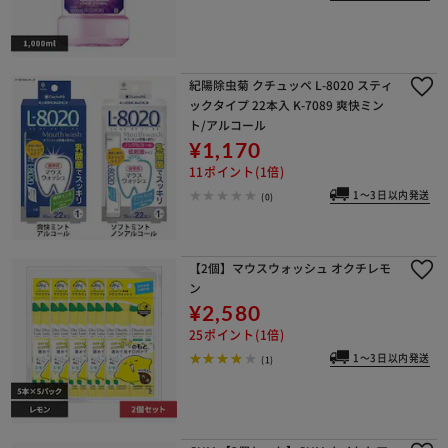
紀陽除虫菊 クチュッペ L-8020 スティ
ックタイプ 22本入 K-7089 爽快ミン
ト/アルコール
¥1,170
11ポイント(1倍)
1～3日以内発送
(0)
【2個】マウスウォッシュ オクチレモ
ン
¥2,580
25ポイント(1倍)
1～3日以内発送
(1)