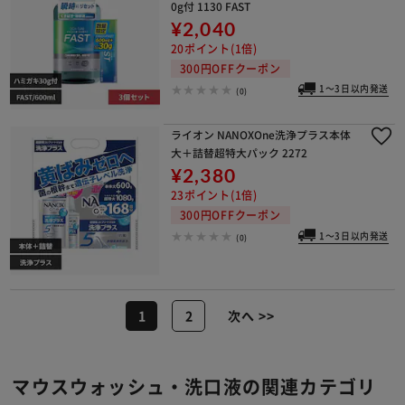
マウスウォッシュ600ml+ハミガキ3
0g付 1130 FAST
¥2,040
20ポイント(1倍)
300円OFFクーポン
1～3日以内発送
(0)
ライオン NANOXOne洗浄プラス本体
大＋詰替超特大パック 2272
¥2,380
23ポイント(1倍)
300円OFFクーポン
1～3日以内発送
(0)
1
2
次へ >>
マウスウォッシュ・洗口液の関連カテゴリ