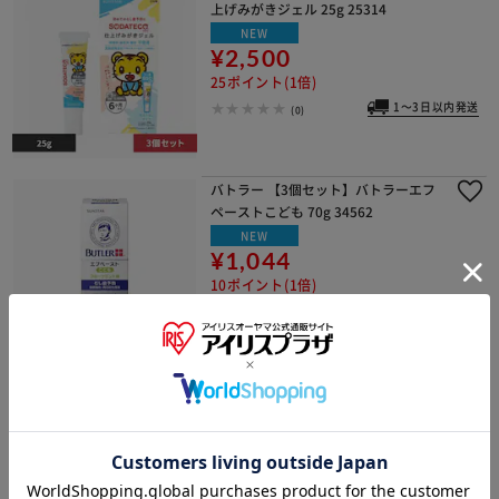
上げみがきジェル 25g 25314
NEW
¥2,500
25ポイント(1倍)
1～3日以内発送
(0)
バトラー 【3個セット】バトラーエフ
ペーストこども 70g 34562
NEW
¥1,044
10ポイント(1倍)
(0)
サンスター薬用塩ハミガキ 85g 26188
ノーマル
NEW
¥798
7ポイント(1倍)