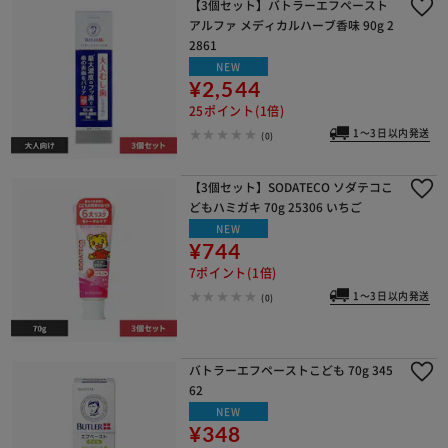
【3個セット】バトラーエフペースト
アルファ メディカルハーブ香味 90g 2
2861
NEW
¥2,544
25ポイント(1倍)
1～3日以内発送
(0)
【3個セット】SODATECO ソダテコこ
どもハミガキ 70g 25306 いちご
NEW
¥744
7ポイント(1倍)
1～3日以内発送
(0)
バトラーエフペーストこども 70g 345
62
NEW
¥348