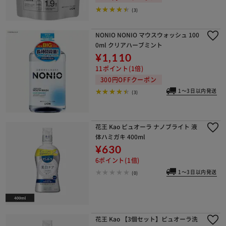
(3)
NONIO NONIO マウスウォッシュ 100
0ml クリアハーブミント
¥1,110
11ポイント(1倍)
300円OFFクーポン
1～3日以内発送
(3)
※ご確認ください
花王 Kao ピュオーラ ナノブライト 液
カートに入れる
購入手続きへ
体ハミガキ 400ml
¥630
6ポイント(1倍)
1～3日以内発送
(0)
花王 Kao 【3個セット】ピュオーラ洗