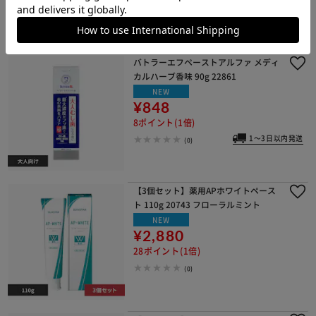
1～3日以内発送
(0)
バトラーエフペーストアルファ メディ
カルハーブ香味 90g 22861
NEW
¥848
8ポイント(1倍)
1～3日以内発送
(0)
【3個セット】薬用APホワイトペース
ト 110g 20743 フローラルミント
NEW
¥2,880
28ポイント(1倍)
(0)