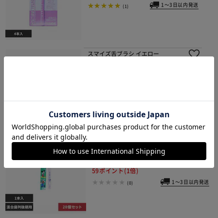
1～3日以内発送
(1)
スマイズ舌ブラシ イエロー
¥900
9ポイント(1倍)
1～3日以内発送
(0)
【20個セット】デントEXこどもハブラ
シ 11M混合歯列後期用
¥5,910
59ポイント(1倍)
1～3日以内発送
(0)