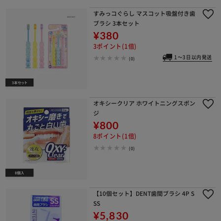
すみっコぐらし マスコット吸盤付き歯
ブラシ 3本セット
¥380
3ポイント(1倍)
1～3日以内発送
(0)
オキシークリア ホワイトニングスポン
ジ
¥800
8ポイント(1倍)
(0)
【10個セット】DENT歯間ブラシ 4P S
SS
¥5,830