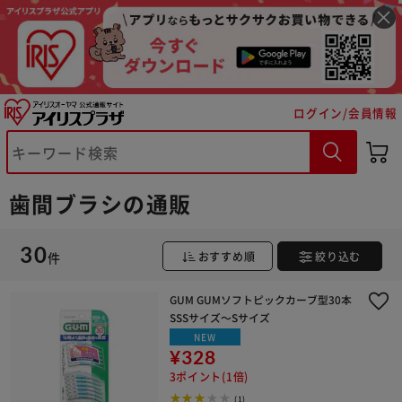
ログイン/会員情報
歯間ブラシの通販
30
件
おすすめ順
絞り込む
GUM GUMソフトピックカーブ型30本
SSSサイズ～Sサイズ
※ご確認ください
NEW
¥328
カートに入れる
購入手続きへ
3ポイント(1倍)
(1)