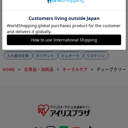
1
ディープクリーンの関連カテゴリの商品を
探す
歯ブラシ
電子・イオン歯ブラシ
歯磨き粉
マウスウォッシュ・洗口液
歯間ブラシ
入れ歯洗浄剤
入れ歯安定剤
ポリデント
ピュオーラ
リステリン
HOME
日用品・消耗品
オーラルケア
ディープクリー