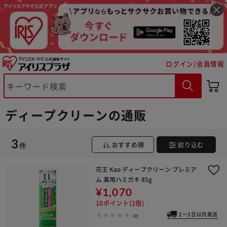
※ご確認ください
ログイン/会員情報
カートに入れる
購入手続きへ
ディープクリーンの通販
3
件
おすすめ順
絞り込む
花王 Kao ディープクリーン プレミア
ム 薬用ハミガキ 85g
¥1,070
10ポイント(1倍)
1～3日以内発送
(0)