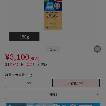
1
/
2
¥3,100
(税込)
31ポイント
（1倍）
info
内訳
容量：
大容量150g
100g
大容量150g