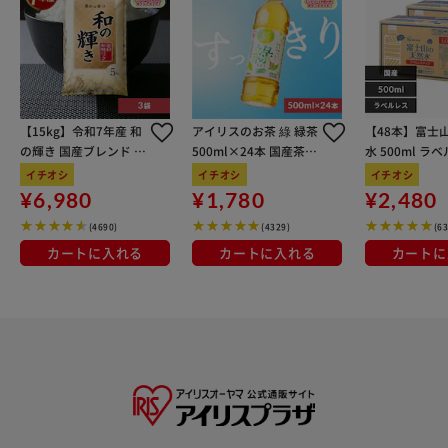
【15kg】令和7年産 和
アイリスのお茶 綠 緑茶
【48本】富士
の輝き 国産ブレンド 5
500ml×24本 国産茶葉
水 500ml ラ
kg×3袋
100％使用
イチオシ
イチオシ
イチオシ
¥6,980
¥1,780
¥2,480
(4690)
(4329)
(6
カートに入れる
カートに入れる
カートに