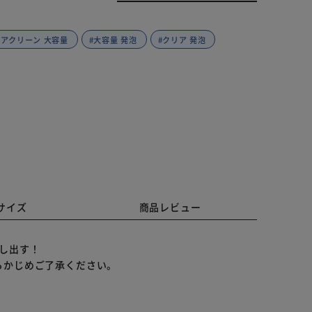
リアクリーン 大容量
#大容量 発泡
#クリア 発泡
サイズ
商品レビュー
し出す！
らかじめご了承ください。