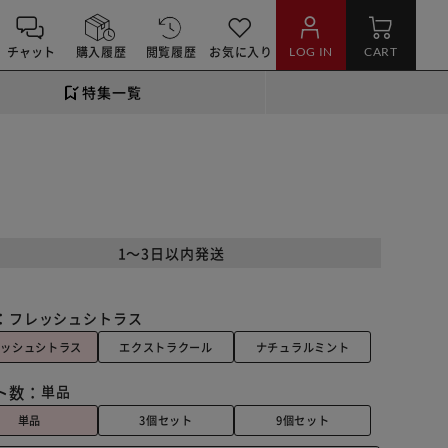
チャット
購入履歴
閲覧履歴
お気に入り
LOG IN
CART
特集一覧
1～3日以内発送
：
フレッシュシトラス
レッシュシトラス
エクストラクール
ナチュラルミント
ト数：
単品
単品
3個セット
9個セット