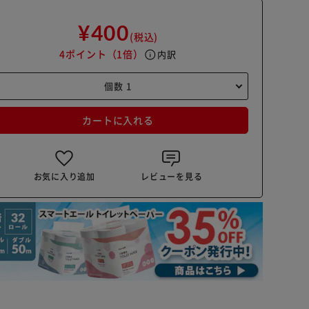
¥400
(税込)
4ポイント
（1倍）
info
内訳
カートに入れる
お気に入り追加
レビューを見る