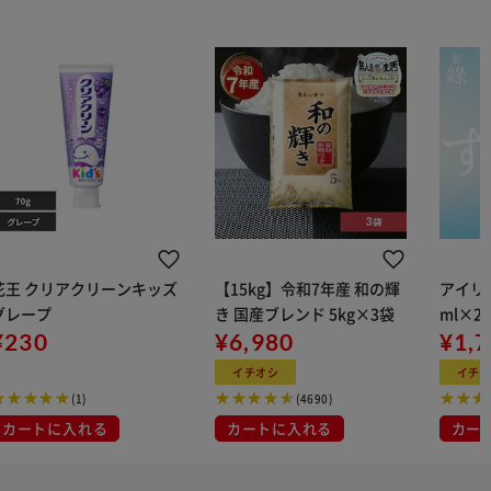
花王 クリアクリーンキッズ
【15kg】令和7年産 和の輝
アイリス
グレープ
き 国産ブレンド 5kg×3袋
ml×2
¥230
¥6,980
用
¥1,
イチオシ
イチ
(1)
(4690)
カートに入れる
カートに入れる
カー