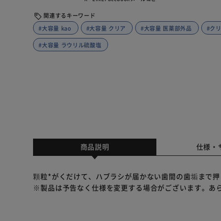
関連するキーワード
#大容量 kao
#大容量 クリア
#大容量 医薬部外品
#ク
#大容量 ラウリル硫酸塩
商品説明
仕様・
顆粒*がくだけて、ハブラシが届かない歯間の歯垢まで押
※製品は予告なく仕様を変更する場合がございます。あ