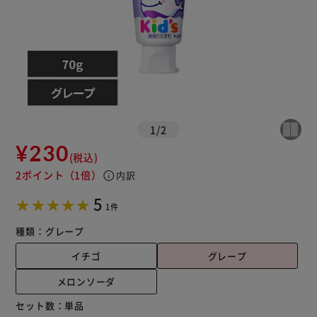
1
/
2
¥230
(税込)
2ポイント
（1倍）
info
内訳
5
1件
種類：
グレープ
イチゴ
グレープ
メロンソーダ
セット数：
単品