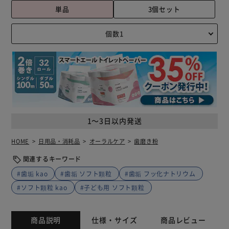
単品
3個セット
1～3日以内発送
HOME
日用品・消耗品
オーラルケア
歯磨き粉
関連するキーワード
#歯垢 kao
#歯垢 ソフト顆粒
#歯垢 フッ化ナトリウム
#ソフト顆粒 kao
#子ども用 ソフト顆粒
商品説明
仕様・サイズ
商品レビュー