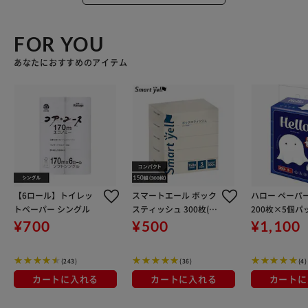
FOR YOU
あなたにおすすめのアイテム
【6ロール】トイレッ
スマートエール ボック
ハロー ペーパ
トペーパー シングル
スティッシュ 300枚(15
200枚×5個パッ
0組) 5箱
2
¥700
¥500
¥1,100
(243)
(36)
(4)
カートに入れる
カートに入れる
カートに