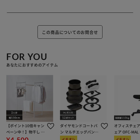
この商品についてのお問合せ
FOR YOU
あなたにおすすめのアイテム
【ポイント10倍キャン
ダイヤモンドコートパ
オフィスチェア
ペーン中！】物干し 室
ン マルチエッグパン入
ェア OFC-MA
内用 折りたたみ式 3連
り 12点セット IHガス
ン
¥4,500
イチオシ
イチオシ