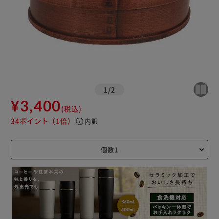
1
/
2
¥3,400
(税込)
34ポイント
（1倍）
info
内訳