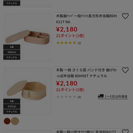
木製曲ﾜｯﾊﾟ一段ｸﾘﾇｷ長方形弁当箱BDH
011T NA
¥2,180
21ポイント(1倍)
(2)
木製 一段 さくら型 バンド付き 曲げわ
っぱ弁当箱 BDH06T ナチュラル
¥2,180
21ポイント(1倍)
1～3日以内発送
(0)
木製一段小判大ｻｸﾗ曲ﾜﾊﾟ弁当BDH172