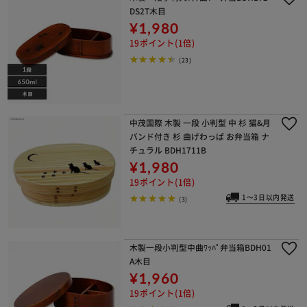
DS2T木目
¥1,980
19ポイント(1倍)
(23)
中茂国際 木製 一段 小判型 中 杉 猫&月
バンド付き 杉 曲げわっぱ お弁当箱 ナ
チュラル BDH1711B
¥1,980
19ポイント(1倍)
1～3日以内発送
(3)
木製一段小判型中曲ﾜｯﾊﾟ弁当箱BDH01
A木目
¥1,960
19ポイント(1倍)