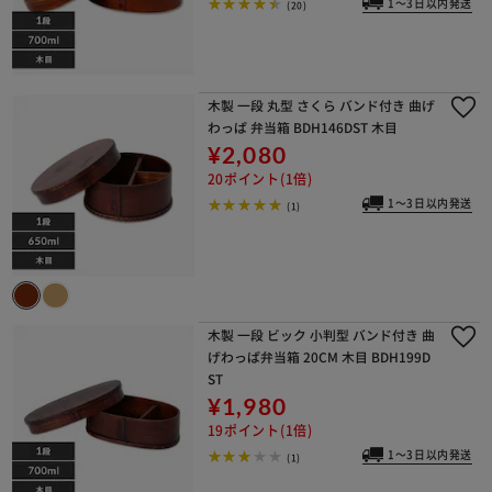
1～3日以内発送
(20)
木製 一段 丸型 さくら バンド付き 曲げ
わっぱ 弁当箱 BDH146DST 木目
¥2,080
20ポイント(1倍)
1～3日以内発送
(1)
木製 一段 ビック 小判型 バンド付き 曲
げわっぱ弁当箱 20CM 木目 BDH199D
ST
¥1,980
19ポイント(1倍)
1～3日以内発送
(1)