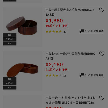
木製一段丸型大曲ﾜｯﾊﾟ弁当箱BDHX03
1A木目
¥1,980
19ポイント(1倍)
1～3日以内発送
(13)
木製曲ﾜｯﾊﾟ一段ｸﾘﾇｷ豆型弁当箱BDH02
A木目
¥2,180
21ポイント(1倍)
1～3日以内発送
(2)
木製 一段 小判型 小 バンド付き 曲げわ
っぱ 弁当箱 15.5CM 木目 BDHBT02A