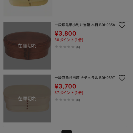
一段漆亀甲小判弁当箱 木目 BDH035A
¥3,800
38ポイント(1倍)
(0)
一段四角弁当箱 ナチュラル BDH039T
¥3,700
37ポイント(1倍)
(0)