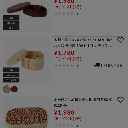
¥1,980
19ポイント(1倍)
(0)
木製 一段 おむすび型 バンド付き 曲げ
わっぱ 弁当箱 BDH1414T ナチュラル
¥1,780
17ポイント(1倍)
1～3日以内発送
(0)
木一段ﾋﾞｸｼｶｸ和文様ﾊﾝ曲ﾜ弁当箱BDH1
812RNA
¥1,980
19ポイント(1倍)
(0)