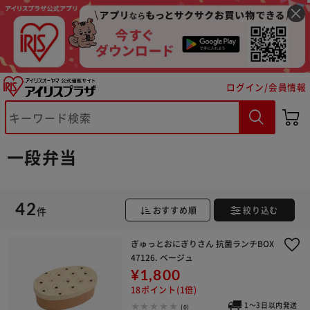
ログイン/会員情報
一段弁当
42
件
おすすめ順
絞り込む
ぎゅっとおにぎりさん 抗菌ランチBOX
47126. ベージュ
¥1,800
18ポイント(1倍)
1～3日以内発送
(0)