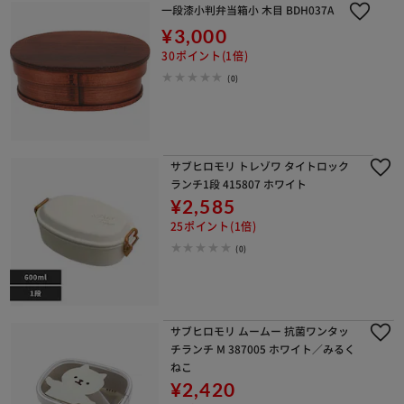
一段漆小判弁当箱小 木目 BDH037A
¥3,000
30ポイント(1倍)
(0)
サブヒロモリ トレゾワ タイトロック
ランチ1段 415807 ホワイト
¥2,585
25ポイント(1倍)
(0)
サブヒロモリ ムームー 抗菌ワンタッ
チランチ M 387005 ホワイト／みるく
ねこ
¥2,420