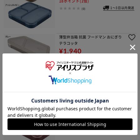
18ポイント(1倍)
1～3日以内発送
(0)
薄型弁当箱 抗菌 フードマン おにぎり
テラコッタ
¥1,940
19ポイント(1倍)
(0)
弁当箱 薄型 1段 400ml シービージャ
パン フードマン スリム 汁漏れ防止 抗
菌 食洗機対応 ライトグレー
¥1,780
17ポイント(1倍)
1～3日以内発送
(0)