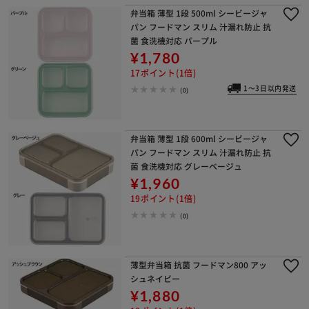
弁当箱 薄型 1段 500ml シービージャ
パン フードマン スリム 汁漏れ防止 抗
菌 食洗機対応 パープル
¥1,780
17ポイント(1倍)
1～3日以内発送
(0)
弁当箱 薄型 1段 600ml シービージャ
パン フードマン スリム 汁漏れ防止 抗
菌 食洗機対応 グレーベージュ
¥1,960
19ポイント(1倍)
(0)
薄型弁当箱 抗菌 フードマン800 アッ
シュネイビー
¥1,880