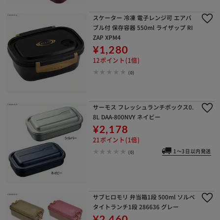
スケーター 冷凍 電子レンジ可 エアバ
ブル付 保存容器 550ml ライザップ RI
ZAP XPM4
¥1,280
12ポイント(1倍)
(0)
サーモス フレッシュランチボックス0.
8L DAA-800NVY ネイビー
¥2,178
21ポイント(1倍)
1～3日以内発送
(0)
サブヒロモリ 弁当箱1段 500ml ソルベ
タイトランチ1段 286636 グレー
¥2,460