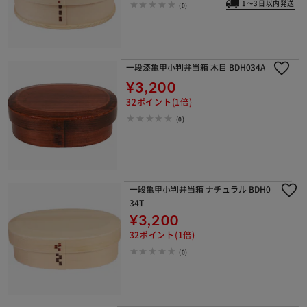
1～3日以内発送
(0)
一段漆亀甲小判弁当箱 木目 BDH034A
¥3,200
32ポイント(1倍)
(0)
一段亀甲小判弁当箱 ナチュラル BDH0
34T
¥3,200
32ポイント(1倍)
(0)