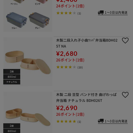
24ポイント(1倍)
1～3日以内発送
(1)
木製二段入れ子小曲ﾜｯﾊﾟ弁当箱BDH02
5T NA
¥2,680
26ポイント(1倍)
(10)
木製 二段 豆型 バンド付き 曲げわっぱ
弁当箱 ナチュラル BDH026T
¥2,690
26ポイント(1倍)
1～3日以内発送
(1)