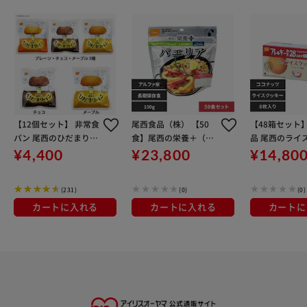
【12個セット】 非常食
尾西食品（株） 【50
【48箱セット
パン 尾西のひだまりパ
食】尾西の栄養＋（プ
品 尾西のライ
ン 5年間保存可能 保存
ラス） パエリア 103
ー ココナッツ 4
¥4,400
¥23,800
¥14,80
食 防災食 3種類×各4
0
個（プレーン・チョ
(231)
(0)
(0)
コ・メープル ）
カートに入れる
カートに入れる
カートに