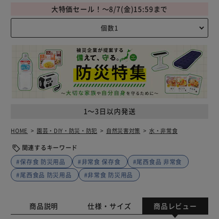
大特価セール！～8/7(金)15:59まで
1～3日以内発送
HOME
園芸・DIY・防災・防犯
自然災害対策
水・非常食
関連するキーワード
#保存食 防災用品
#非常食 保存食
#尾西食品 非常食
#尾西食品 防災用品
#非常食 防災用品
商品説明
仕様・サイズ
商品レビュー