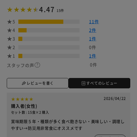
4.47
15件
5
11件
4
2件
3
1件
2
0件
1
1件
0件
スタッフの声
レビューを書く
すべてのレビュー
2026/04/22
購入者(女性)
セット数 : 15食×2 購入
賞味期限５年・種類が多く食べ飽きない・美味しい・調理し
やすい→防災用非常食にオススメです