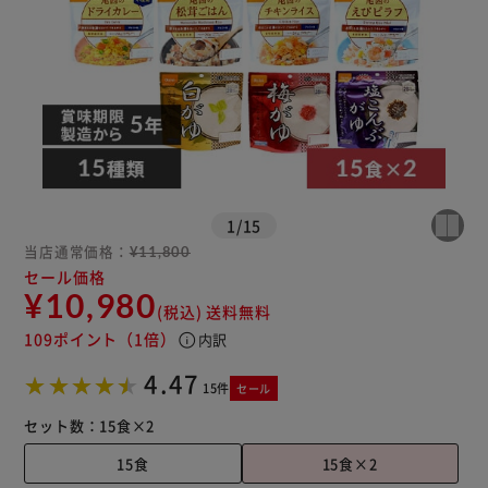
※ご確認ください
カートに入れる
購入手続きへ
1
/
15
当店通常価格：
¥11,800
セール価格
¥10,980
(税込)
送料無料
109ポイント
（1倍）
info
内訳
4.47
15件
セール
セット数：
15食×2
15食
15食×2