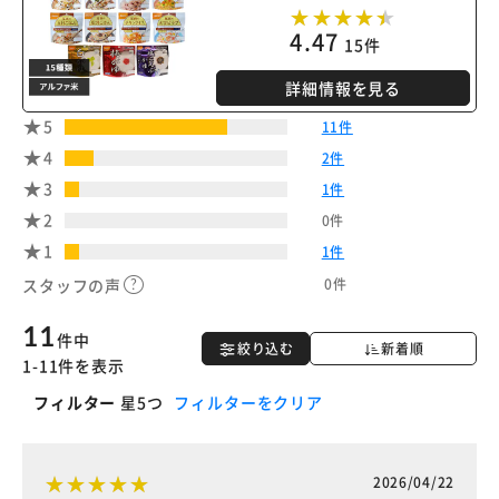
4.47
15件
詳細情報を見る
5
11件
4
2件
3
1件
2
0件
1
1件
0件
スタッフの声
11
件中
絞り込む
新着順
1-11件を表示
フィルター
星5つ
フィルターをクリア
2026/04/22