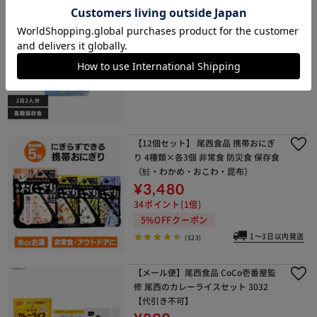
尾西食品 尾西の長期保存食ギフトボッ
クス 2日2人分 3013
¥7,280
72ポイント(1倍)
(0)
【12個セット】 尾西食品 携帯おにぎ
り 4種類×各3個 非常食 防災食 保存食
（鮭・わかめ・おこわ・昆布）
¥3,480
34ポイント(1倍)
5%OFFクーポン
1～3日以内発送
(523)
【メール便】尾西食品 CoCo壱番屋監
修 尾西のカレーライスセット 3032
【代引き不可】