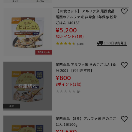
【10食セット】 アルファ米 尾西食品
尾西のアルファ米 非常食 5年保存 松茸
ごはん 1401SE
¥5,200
52ポイント(1倍)
1～3日以内発送
(180)
尾西食品 アルファ米 きのこごはん1食
分 2001 【代引き不可】
¥800
8ポイント(1倍)
(0)
尾西食品 【5食】アルファ米 きのこご
はん 1食100g
¥2,680