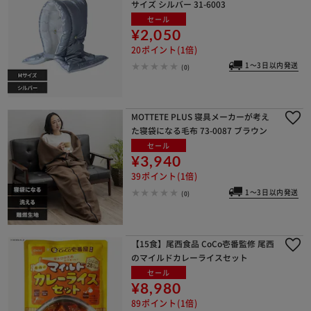
サイズ シルバー 31-6003
セール
¥2,050
20ポイント(1倍)
1～3日以内発送
(0)
MOTTETE PLUS 寝具メーカーが考え
た寝袋になる毛布 73-0087 ブラウン
セール
¥3,940
39ポイント(1倍)
1～3日以内発送
(0)
【15食】尾西食品 CoCo壱番監修 尾西
のマイルドカレーライスセット
セール
¥8,980
89ポイント(1倍)