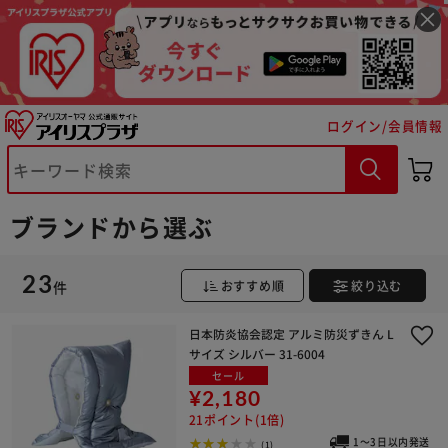
ログイン/会員情報
ブランドから選ぶ
23
件
おすすめ順
絞り込む
※ご確認ください
日本防炎協会認定 アルミ防災ずきん L
カートに入れる
購入手続きへ
サイズ シルバー 31-6004
セール
¥2,180
21ポイント(1倍)
1～3日以内発送
(1)