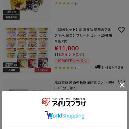
(1)
【30食セット】尾西食品 尾西のアル
ファ米 超コンプリートセット 15種類
×各2食
¥11,800
118ポイント(1倍)
10%OFFクーポン
1～3日以内発送
(15)
尾西食品 尾西の長期保存食セット 304
6 1日分ごはん
¥2,200
22ポイント(1倍)
(3)