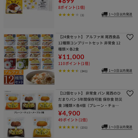
¥899
8ポイント(1倍)
1～3日以内発送
(1)
【24食セット】 アルファ米 尾西食品
12種類コンプリートセット 非常食 12
種類×各2食
¥11,000
110ポイント(1倍)
1～3日以内発送
(341)
【12個セット】 非常食 パン 尾西のひ
だまりパン 5年間保存可能 保存食 防災
食 3種類×各4個（プレーン・チョ
コ・メープル ）
¥4,900
49ポイント(1倍)
1～3日以内発送
(231)