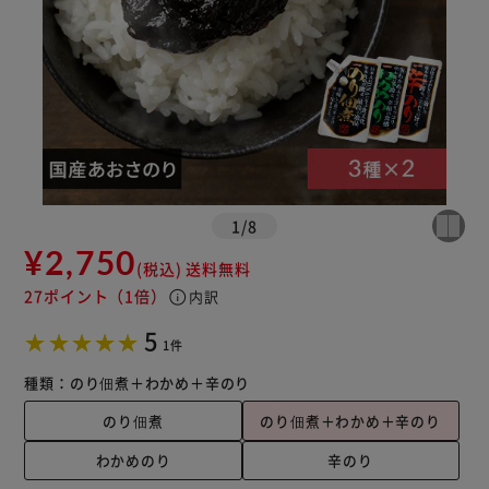
1
/
8
¥2,750
(税込)
送料無料
27ポイント
（1倍）
info
内訳
5
1件
種類：
のり佃煮＋わかめ＋辛のり
のり佃煮
のり佃煮＋わかめ＋辛のり
わかめのり
辛のり