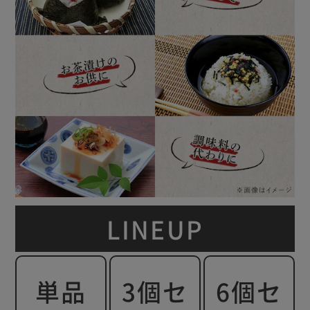
LINEUP
単品
3個セ
6個セ