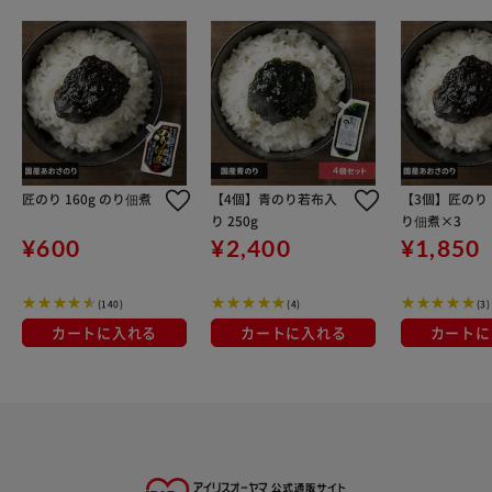
匠のり 160g のり佃煮
【4個】青のり若布入
【3個】匠のり 1
り 250g
り佃煮×3
¥600
¥2,400
¥1,850
(140)
(4)
(3)
カートに入れる
カートに入れる
カートに