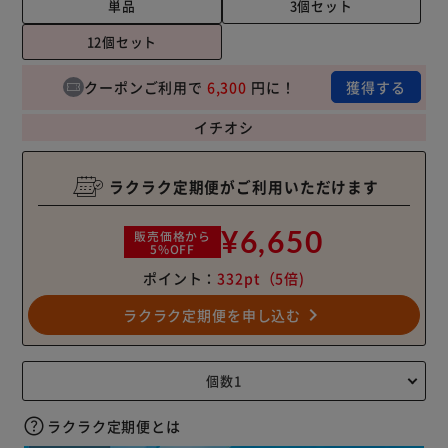
単品
3個セット
12個セット
クーポンご利用で
6,300
円に！
獲得する
イチオシ
ラクラク定期便がご利用いただけます
¥6,650
販売価格から
5%OFF
ポイント：
332pt
（5倍)
navigate_next
ラクラク定期便を申し込む
ラクラク定期便とは