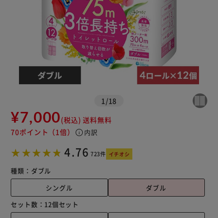
カートに入れる
購入手続きへ
1
/
18
¥7,000
(税込)
送料無料
70ポイント
（1倍）
info
内訳
4.76
723件
イチオシ
種類：
ダブル
シングル
ダブル
セット数：
12個セット