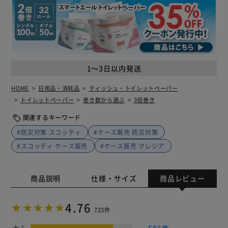
1～3日以内発送
HOME
日用品・消耗品
ティッシュ・トイレットペーパー
トイレットペーパー
巻き数から選ぶ
3倍巻き
関連するキーワード
#防災対策 スコッティ
#ケース販売 防災対策
#スコッティ ケース販売
#ケース販売 クレシア
商品説明
仕様・サイズ
商品レビュー
4.76
723件
5
586件