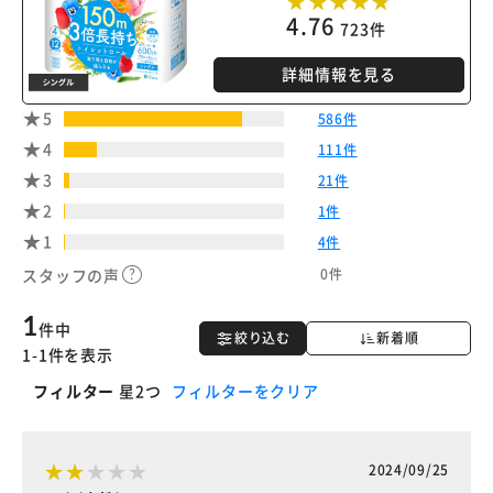
4.76
723件
詳細情報を見る
5
586件
4
111件
3
21件
2
1件
1
4件
0件
スタッフの声
1
件中
絞り込む
新着順
1-1件を表示
フィルター
星2つ
フィルターをクリア
2024/09/25