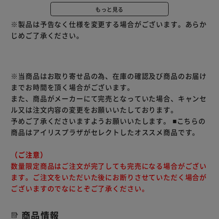
離力が最適になるように制御を行うことで、薄紙伝票や折り
もっと見る
目のついた書類も安定して給紙搬送します。
※製品は予告なく仕様を変更する場合がございます。あらか
◆パスポートからA3サイズまで幅広い原稿に対応
じめご了承ください。
「手差し・単送モード」により、複写帳票、A3サイズの二
つ折り原稿の読み取りに対応。さらに、パスポートや通帳、
年金手帳などの厚さが7mmまでの冊子もキャリアシート不
要で読み取ることができます。
※当商品はお取り寄せ品の為、在庫の確認及び商品のお届け
◆原稿保護機能が安心な読み取りをアシスト
までお時間を頂く場合がございます。
「音検知（iSOP）」に加え、新たに「画像監視」技術を搭
また、商品がメーカーにて完売となっていた場合、キャンセ
載。原稿が大きく傾くなど紙詰まり発生のリスクがある場合
ル又は注文内容の変更をお願いいたしております。
は、原稿搬送を停止し、大切な原稿の破損を防ぎます。
予めご了承くださいますようお願いいたします。
■こちらの
◆OCRに最適な高画質
商品はアイリスプラザがセレクトしたオススメ商品です。
高度な画像処理技術が、原稿背景の地紋や汚れを除去し、自
動的に文字の視認性が高いモノクロ画像へ変換。イメージデ
（ご注意）
ータの業務活用をサポートします。
数量限定商品はご注文が完了しても完売になる場合がござい
◆データ整理を効率化するソフトウェア
ます。ご注文をいただいた後にお断りさせていただく場合が
バーコード認識結果をフォルダー名やファイル名に指定した
ございますのでなにとぞご了承ください。
り、自動仕分け機能によりファイルを分割したり、スキャン
後のデータ整理を支援します。
商品情報