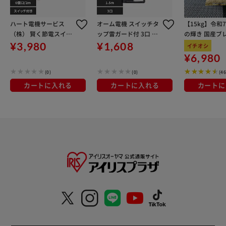
ハート電機サービス
オーム電機 スイッチタ
【15kg】令和
（株） 賢く節電スイッ
ップ雷ガード付 3口 1.
の輝き 国産ブレ
チ付きタップ6個口2m
5m HS-K1185W
kg×3袋
¥3,980
¥1,608
イチオシ
ホワイト ETA-NWM62
¥6,980
0-W
(0)
(0)
(4
カートに入れる
カートに入れる
カートに