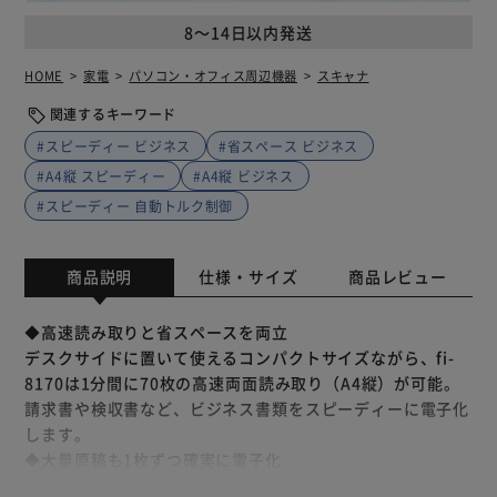
8～14日以内発送
HOME
家電
パソコン・オフィス周辺機器
スキャナ
関連するキーワード
#スピーディー ビジネス
#省スペース ビジネス
#A4縦 スピーディー
#A4縦 ビジネス
#スピーディー 自動トルク制御
商品説明
仕様・サイズ
商品レビュー
◆高速読み取りと省スペースを両立
デスクサイドに置いて使えるコンパクトサイズながら、fi-
8170は1分間に70枚の高速両面読み取り（A4縦）が可能。
請求書や検収書など、ビジネス書類をスピーディーに電子化
します。
◆大量原稿も1枚ずつ確実に電子化
独自の給紙技術「自動トルク制御」を採用。給紙時の原稿分