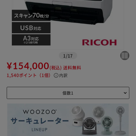
※ご確認ください
カートに入れる
購入手続きへ
1
/
17
¥154,000
(税込)
送料無料
1,540ポイント
（1倍）
info
内訳