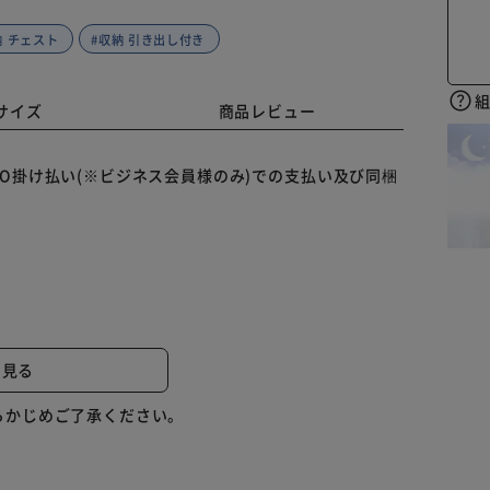
納 チェスト
#収納 引き出し付き
サイズ
商品レビュー
O掛け払い(※ビジネス会員様のみ)での支払い及び同梱
のインテリアの配置に合わせることができます。
と見る
付き。
らかじめご了承ください。