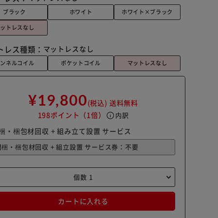
ブラック
ホワイト
ホワイト×ブラック
マットレスなし
トレス種類：
マットレスなし
ボンネルコイル
ポケットコイル
マットレスなし
¥19,800
(税込)
送料無料
198ポイント
（1倍）
info
内訳
梱・梱包材回収 + 組み立て設置 サービス
カートに入れる