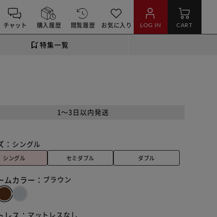
チャット
購入履歴
閲覧履歴
お気に入り
LOG IN
CART
特集一覧
1～3日以内発送
ズ：
シングル
シングル
セミダブル
ダブル
ームカラー：
ブラウン
トレス：
マットレスなし