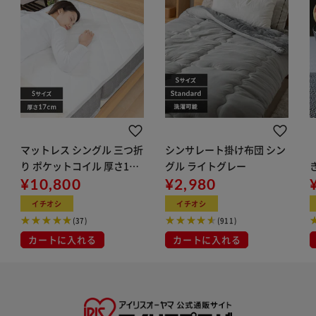
マットレス シングル 三つ折
シンサレート掛け布団 シン
り ポケットコイル 厚さ17c
グル ライトグレー
m TCM9-S
¥10,800
¥2,980
イチオシ
イチオシ
(37)
(911)
カートに入れる
カートに入れる