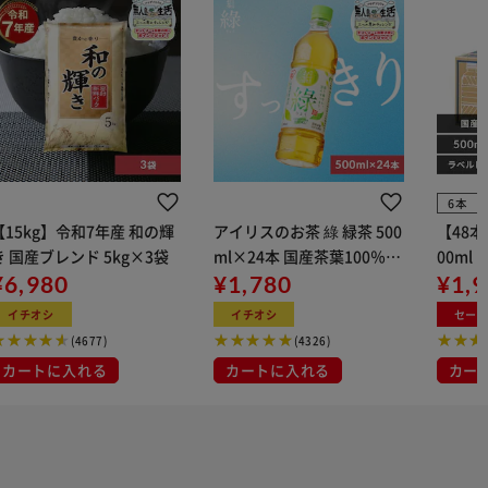
6本
【15kg】令和7年産 和の輝
アイリスのお茶 綠 緑茶 500
【48
き 国産ブレンド 5kg×3袋
ml×24本 国産茶葉100％使
00ml
¥6,980
用
¥1,780
¥1,
イチオシ
イチオシ
セー
(4677)
(4326)
カートに入れる
カートに入れる
カー