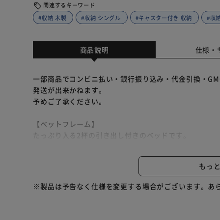
関連するキーワード
#収納 木製
#収納 シングル
#キャスター付き 収納
#収
商品説明
仕様・
一部商品でコンビニ払い・銀行振り込み・代金引換・GM
発送が出来かねます。
予めご了承ください。
【ベットフレーム】
たっぷり入る2杯の引き出し付きのベッドです。
キャスター付きで開閉もスムーズ。
左右お好きな方に引き出しがセット出来るので、お部屋
もっ
ヘッドボードには2口コンセント、ちょっとしたスペース
木目調のデザインで、落ち着いた雰囲気を演出します。
※製品は予告なく仕様を変更する場合がございます。あ
【ポケットコイルマットレス】