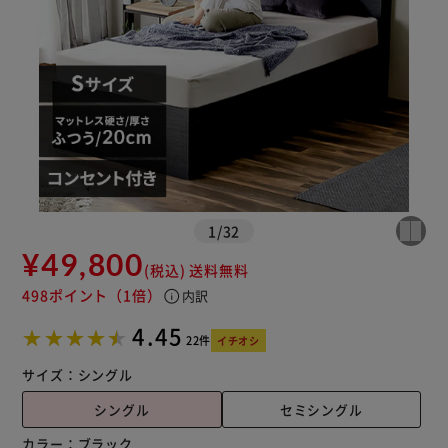
1
/
32
¥49,800
(税込)
送料無料
498ポイント
（1倍）
info
内訳
4.45
22件
イチオシ
サイズ：
シングル
シングル
セミシングル
カラー：
ブラック