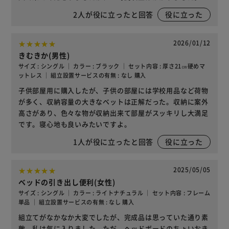
2
人が役に立ったと回答
役に立った
2026/01/12
きむきか(男性)
サイズ : シングル ｜ カラー : ブラック ｜ セット内容 : 厚さ21㎝硬めマ
ットレス ｜ 組立設置サービスの有無 : なし 購入
子供部屋用に購入したが、子供の部屋には学校用品など荷物
が多く、収納容量の大きなベットは正解だった。収納に案外
高さがあり、色々な物が収納出来て部屋がスッキリし大満足
です。寝心地も良いみたいですよ。
1
人が役に立ったと回答
役に立った
2025/05/05
ベッドの引き出し便利(女性)
サイズ : シングル ｜ カラー : ライトナチュラル ｜ セット内容 : フレーム
単品 ｜ 組立設置サービスの有無 : なし 購入
組立てがなかなか大変でしたが、完成品は思っていた通り素
敵。私は気に入りました。ただ、ヘッドボードのちょいおき