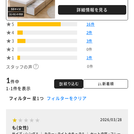
詳細情報を見る
5
16件
4
2件
3
3件
2
0件
1
1件
0件
スタッフの声
1
件中
絞り込む
新着順
1-1件を表示
フィルター
星1つ
フィルターをクリア
2026/03/28
も(女性)
サイズ : シングル ｜ カラー : ライトナチュラル ｜ セット内容 : フレー