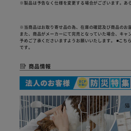
※製品は予告なく仕様を変更する場合がございます。あ
●後輪にはストッパー、前輪タイヤには衝撃を吸収する
●中が見える！通気性もよいメッシュ素材の幌と窓
●多頭OK！飛び出し防止のリード用ベルト2本付き
●荷物約2kgまでのせられるバスケット付き
※当商品はお取り寄せ品の為、在庫の確認及び商品のお
●ハンドルには高級感あるレザーを使用
また、商品がメーカーにて完売となっていた場合、キャ
●わんちゃんが出入りできるファスナー付きメッシュ窓
予めご了承くださいますようお願いいたします。
■こち
●好みに合わせて選べる３色展開
です。
商品情報