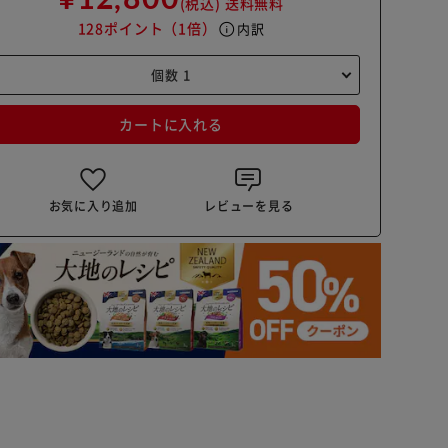
(税込)
送料無料
128ポイント
（1倍）
info
内訳
カートに入れる
お気に入り追加
レビューを見る