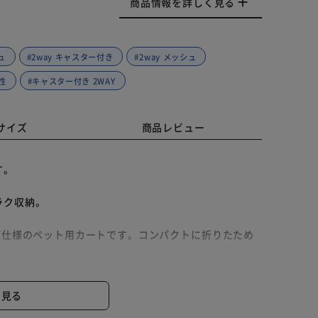
商品情報を詳しく見る
ュ
#2way キャスター付き
#2way メッシュ
気性
#キャスター付き 2WAY
サイズ
商品レビュー
す。
ラク収納。
Y仕様のペット用カートです。コンパクトに折りたため
！
と見る
ます。
す。