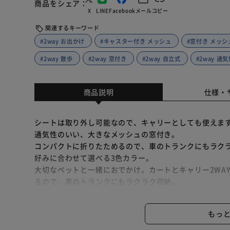
商品をシェア
X
LINE
Facebook
メール
コピー
関連するキーワード
#2way お出かけ
#キャスター付き メッシュ
#窓付き メッシ
#2way 散歩
#2way 窓付き
#2way 自立式
#2way 通
商品説明
仕様・
シートは取り外し可能なので、キャリーとしても使えま
通気性のいい、大きなメッシュの窓付き。
コンパクトに折りたためるので、車のトランクにもラク
好みに合わせて選べる3色カラー。
大切なペットと一緒におでかけ。カートとキャリー2WA
るので、車のトランクにもラクラク収納。
ベビー用品をつくっているメーカーならではのこだわり
もっ
●分離しなくてもキャリーごと組み立て、折りたたみでき
●シートは取り外し可能なので、キャリーとしても使えま