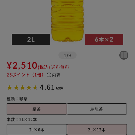
※ご確認ください
カートに入れる
購入手続きへ
1
/
9
¥2,510
(税込)
送料無料
25ポイント
（1倍）
info
内訳
4.61
69件
種類：
緑茶
緑茶
烏龍茶
本数：
2L×12本
2L×6本
2L×12本