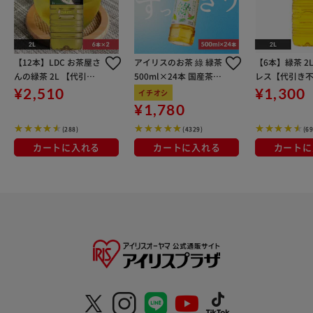
【12本】LDC お茶屋さ
アイリスのお茶 綠 緑茶
【6本】緑茶 2
んの緑茶 2L 【代引き
500ml×24本 国産茶葉
レス【代引き
不可】
100％使用
¥2,510
¥1,300
イチオシ
¥1,780
(288)
(4329)
(69
カートに入れる
カートに入れる
カートに