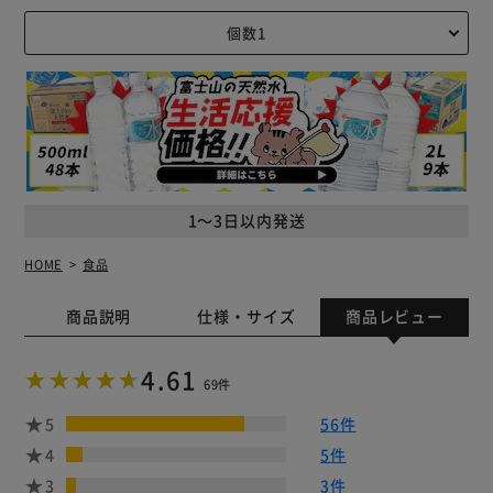
1～3日以内発送
HOME
食品
商品説明
仕様・サイズ
商品レビュー
4.61
69件
5
56件
4
5件
3
3件