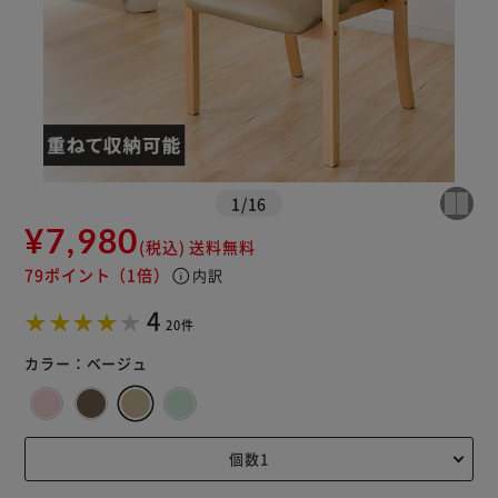
※ご確認ください
カートに入れる
購入手続きへ
1
/
16
¥7,980
(税込)
送料無料
79ポイント
（1倍）
info
内訳
4
20件
カラー：
ベージュ