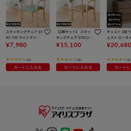
スタッキングチェア ST
【2脚セット】 スタッ
チェスト 3段 
KC-795 ライトグリー
キングチェア STKC2S-
ェスト ロータイ
ン
795 ベージュ
H-1090L ア
¥7,980
¥15,100
¥20,68
ウン【代引き
(20)
(18)
(9)
カートに入れる
カートに入れる
カートに