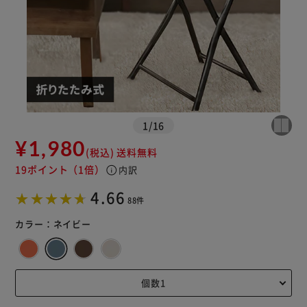
1
/
16
¥1,980
(税込)
送料無料
19ポイント
（1倍）
info
内訳
4.66
88件
カラー：
ネイビー