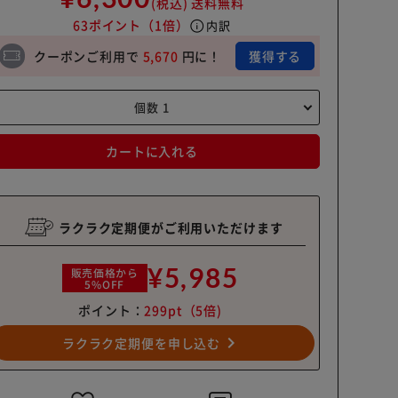
(税込)
送料無料
63ポイント
（1倍）
info
内訳
クーポンご利用で
5,670
円に！
獲得する
カートに入れる
ラクラク定期便がご利用いただけます
¥5,985
販売価格から
5%OFF
ポイント：
299pt
（5倍)
navigate_next
ラクラク定期便を申し込む