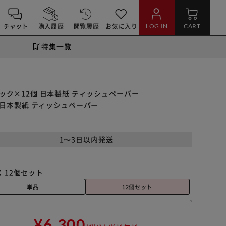
チャット
購入履歴
閲覧履歴
お気に入り
LOG IN
CART
特集一覧
箱パック×12個 日本製紙 ティッシュペーパー
2個 日本製紙 ティッシュペーパー
1～3日以内発送
：
12個セット
単品
12個セット
¥6,300